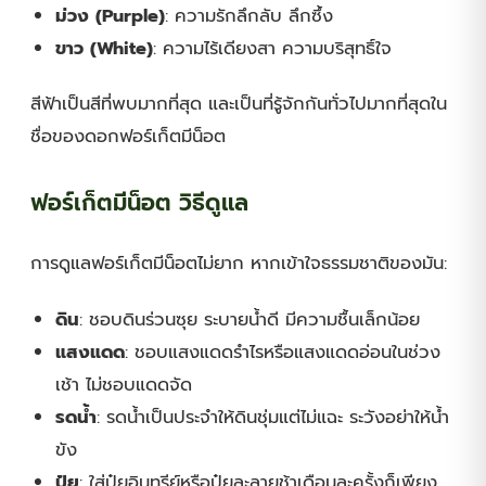
ม่วง (Purple)
: ความรักลึกลับ ลึกซึ้ง
ขาว (White)
: ความไร้เดียงสา ความบริสุทธิ์ใจ
สีฟ้าเป็นสีที่พบมากที่สุด และเป็นที่รู้จักกันทั่วไปมากที่สุดใน
ชื่อของดอกฟอร์เก็ตมีน็อต
ฟอร์เก็ตมีน็อต วิธีดูแล
การดูแลฟอร์เก็ตมีน็อตไม่ยาก หากเข้าใจธรรมชาติของมัน:
ดิน
: ชอบดินร่วนซุย ระบายน้ำดี มีความชื้นเล็กน้อย
แสงแดด
: ชอบแสงแดดรำไรหรือแสงแดดอ่อนในช่วง
เช้า ไม่ชอบแดดจัด
รดน้ำ
: รดน้ำเป็นประจำให้ดินชุ่มแต่ไม่แฉะ ระวังอย่าให้น้ำ
ขัง
ปุ๋ย
: ใส่ปุ๋ยอินทรีย์หรือปุ๋ยละลายช้าเดือนละครั้งก็เพียง