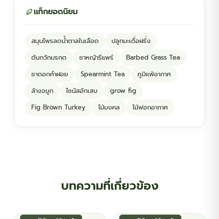
แท็กยอดนิยม
สมุนไพรลดน้ำตาลในเลือด
ปลูกมะเดื่อฝรั่ง
ต้นกวักมรกต
ชาหญ้ารีแพร์
Barbed Grass Tea
ชาดอกคำฝอย
Spearmint Tea
ภูมิแพ้อากาศ
ล้างจมูก
ไซนัสอักเสบ
grow fig
Fig Brown Turkey
ไม้มงคล
ไม้ฟอกอากาศ
บทความที่เกี่ยวข้อง