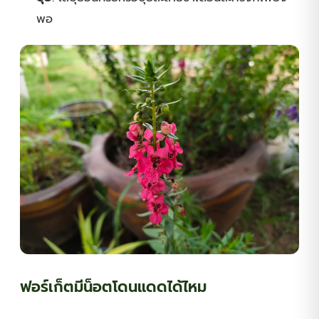
พอ
ฟอร์เก็ตมีน็อตโดนแดดได้ไหม