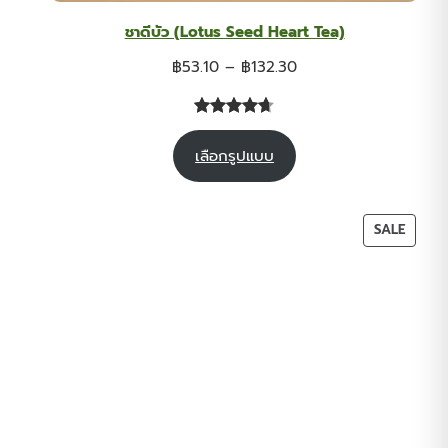
ชาดีบัว (Lotus Seed Heart Tea)
Price
฿
53.10
–
฿
132.30
range:
฿53.10
ให้คะแนน
26
through
เลือกรูปแบบ
4.62
จาก
฿132.30
5 คะแนน
เต็มบน
การให้
PROD
SALE
คะแนนของ
ON
ลูกค้า
SALE