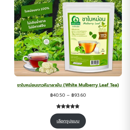
ชาใบหม่อนขาวหิมาลายัน (White Mulberry Leaf Tea)
Price
฿
40.50
–
฿
93.60
range:
฿40.50
ให้คะแนน
229
through
เลือกรูปแบบ
4.90
จาก
฿93.60
5 คะแนน