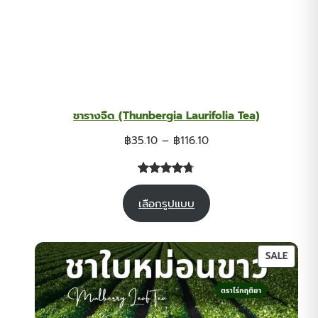
ชารางจืด (Thunbergia Laurifolia Tea)
Price
฿
35.10
–
฿
116.10
range:
฿35.10
ให้คะแนน
29
through
เลือกรูปแบบ
4.69
จาก
฿116.10
5 คะแนน
เต็มบน
การให้
PROD
SALE
คะแนนของ
ON
ลูกค้า
SALE