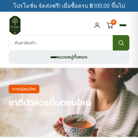
โปรโมชั่น จัดส่งฟรี! เมื่อซื้อครบ
฿
300.00
ขึ้นไป
093-535-1030
จัดส่งฟรี เมื่อซื้อครบ 300 บาท
0
ค้นหา
สินค้า:
หมวดหมู่ทั้งหมด
ความรู้สมุนไพร
ชาดีบัวควรดื่มตอนไหน
ไร่กฤติยา
30 เมษายน 2024
3 นาทีในการอ่าน