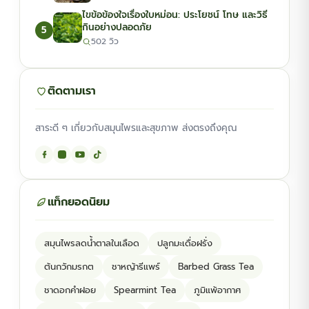
ไขข้อข้องใจเรื่องใบหม่อน: ประโยชน์ โทษ และวิธี
กินอย่างปลอดภัย
5
502 วิว
ติดตามเรา
สาระดี ๆ เกี่ยวกับสมุนไพรและสุขภาพ ส่งตรงถึงคุณ
แท็กยอดนิยม
สมุนไพรลดน้ำตาลในเลือด
ปลูกมะเดื่อฝรั่ง
ต้นกวักมรกต
ชาหญ้ารีแพร์
Barbed Grass Tea
ชาดอกคำฝอย
Spearmint Tea
ภูมิแพ้อากาศ