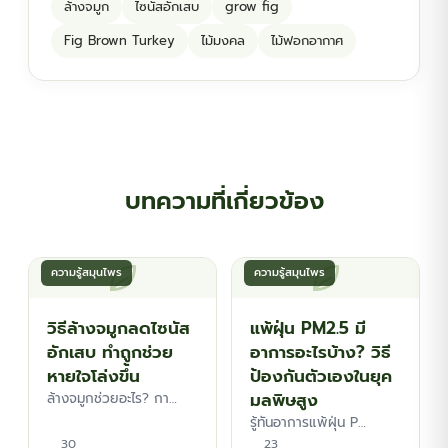
ล้างจมูก
ไซนัสอักเสบ
grow fig
Fig Brown Turkey
ไม้มงคล
ไม้ฟอกอากาศ
บทความที่เกี่ยวข้อง
ความรู้สมุนไพร
ความรู้สมุนไพร
วิธีล้างจมูกลดไซนัส
แพ้ฝุ่น PM2.5 มี
อักเสบ ทำถูกช่วย
อาการอะไรบ้าง? วิธี
หายใจโล่งขึ้น
ป้องกันตัวเองในยุค
มลพิษสูง
ล้างจมูกช่วยอะไร? กา…
รู้ทันอาการแพ้ฝุ่น P…
30
23