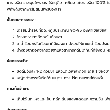
ชารางจืด ชาสมุนไพร ตราไร่กฤติยา ผลิตจากใบรางจืด 100% ไม่
พิถีพิถันจากฟาร์มสมุนไพรของเรา
ขั้นตอนการชงชา:
เตรียมน้ำร้อนที่อุณหภูมิประมาณ 90-95 องศาเซลเซียส
ใส่ซองชารางจืดลงในถ้วยชา
เทน้ำร้อนลงในถ้วยชาที่มีซองชา ปล่อยให้ชาแช่น้ำร้อนปร
นำซองชาออกจากถ้วยชาแล้วสามารถดื่มได้ทันทีที่ยังอุ่น หร
ข้อควรระวัง:
ชงดื่มวันละ 1-2 ถ้วยชา แล้วแต่เวลาสะดวก โดย 1 ซองชาใ
หญิงตั้งครรภ์หรือให้นมบุตร ควรปรึกษาแพทย์ก่อนดื่ม
การเก็บรักษา:
เก็บไว้ในที่แห้งและเย็น หลีกเลี่ยงแสงแดดและความชื้น เ
วันหมดอายุ: