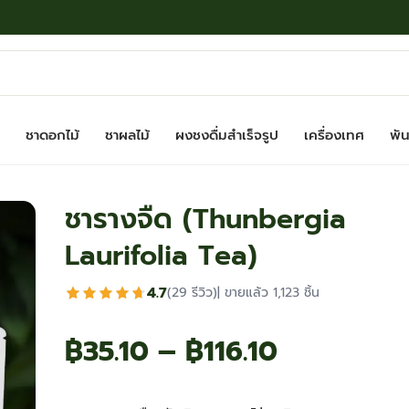
ชาดอกไม้
ชาผลไม้
ผงชงดื่มสำเร็จรูป
เครื่องเทศ
พันธ
ชารางจืด (Thunbergia
Laurifolia Tea)
4.7
(29 รีวิว)
| ขายแล้ว 1,123 ชิ้น
Price
฿
35.10
–
฿
116.10
range: