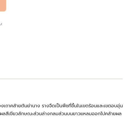
บ:
งเถาคล้ายต้นย่านาง รางจืดเป็นพืชที่ขึ้นในเขตร้อนและเขตอบอุ่น
ชัญ ผลสีเขียวลักษณะส่วนล่างกลมส่วนบนยาวแหลมออกไปคล้ายผล