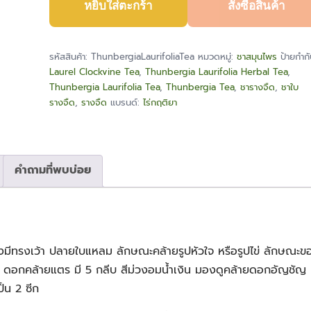
หยิบใส่ตะกร้า
สั่งซื้อสินค้า
รางจืด
(Thunbergia
Laurifolia
รหัสสินค้า:
ThunbergiaLaurifoliaTea
หมวดหมู่:
ชาสมุนไพร
ป้ายกำกั
Tea)
Laurel Clockvine Tea
,
Thunbergia Laurifolia Herbal Tea
,
ชิ้น
Thunbergia Laurifolia Tea
,
Thunbergia Tea
,
ชารางจืด
,
ชาใบ
รางจืด
,
รางจืด
แบรนด์:
ไร่กฤติยา
คำถามที่พบบ่อย
ว้างมีทรงเว้า ปลายใบแหลม ลักษณะคล้ายรูปหัวใจ หรือรูปไข่ ลักษณะขอ
เชีย ดอกคล้ายแตร มี 5 กลีบ สีม่วงอมน้ำเงิน มองดูคล้ายดอกอัญ
ป็น 2 ซีก