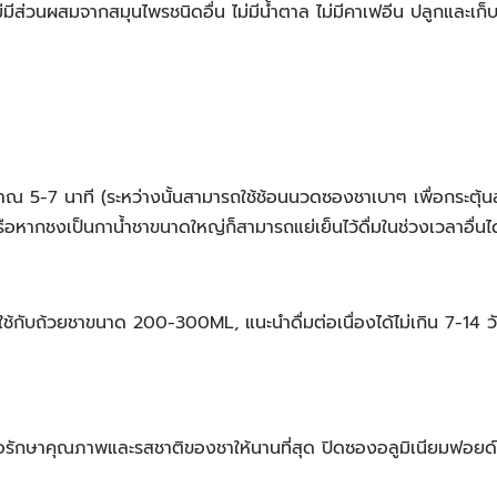
มีส่วนผสมจากสมุนไพรชนิดอื่น ไม่มีน้ำตาล ไม่มีคาเฟอีน ปลูกและเ
ะมาณ 5-7 นาที (ระหว่างนั้นสามารถใช้ช้อนนวดซองชาเบาๆ เพื่อกระตุ้
ือหากชงเป็นกาน้ำชาขนาดใหญ่ก็สามารถแย่เย็นไว้ดื่มในช่วงเวลาอื่นได้
ช้กับถ้วยชาขนาด 200-300ML, แนะนำดื่มต่อเนื่องได้ไม่เกิน 7-14 วั
พื่อรักษาคุณภาพและรสชาติของชาให้นานที่สุด ปิดซองอลูมิเนียมฟอยด์