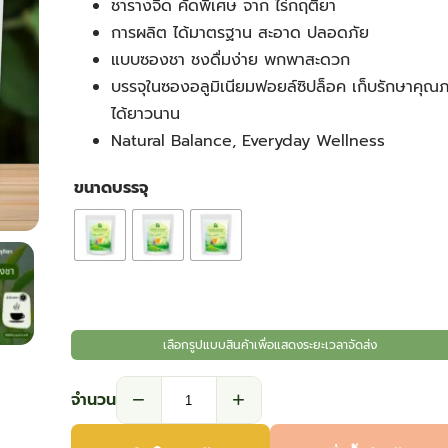
ชารางจืด คัดพิเศษ จาก ไร่กฤติยา
฿35.10
การผลิต ได้มาตรฐาน สะอาด ปลอดภัย
แบบซองชา ชงดื่มง่าย พกพาสะดวก
through
บรรจุในซองอลูมิเนียมฟอยล์ซิปล็อค เก็บรักษาคุณ
ได้ยาวนาน
฿116.10
Natural Balance, Everyday Wellness
ขนาดบรรจุ
เลือกรูปแบบสินค้าเพื่อแสดงระยะเวลาจัดส่ง
−
+
จำนวน
จำนวน
ชา