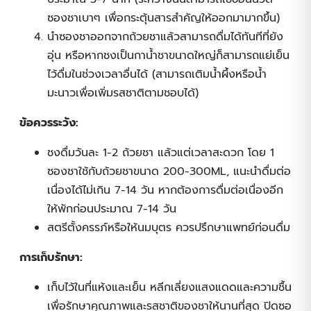
ซองชาเบาๆ เพื่อกระตุ้นสารสำคัญให้ออกมามากขึ้น)
นำซองชาออกจากถ้วยชาแล้วสามารถดื่มได้ทันทีที่ยัง
อุ่น หรือหากชงเป็นกาน้ำชาขนาดใหญ่ก็สามารถแย่เย็น
ไว้ดื่มในช่วงเวลาอื่นได้ (สามารถเติมน้ำผึ้งหรือน้ำ
มะนาวเพื่อเพิ่มรสชาติตามชอบได้)
ข้อควรระวัง:
ชงดื่มวันละ 1-2 ถ้วยชา แล้วแต่เวลาสะดวก โดย 1
ซองชาใช้กับถ้วยชาขนาด 200-300ML, แนะนำดื่มต่อ
เนื่องได้ไม่เกิน 7-14 วัน หากต้องการดื่มต่อเนื่องอีก
ให้พักก่อนประมาณ 7-14 วัน
สตรีตั้งครรภ์หรือให้นมบุตร ควรปรึกษาแพทย์ก่อนดื่ม
การเก็บรักษา:
เก็บไว้ในที่แห้งและเย็น หลีกเลี่ยงแสงแดดและความชื้น
เพื่อรักษาคุณภาพและรสชาติของชาให้นานที่สุด ปิดซอ