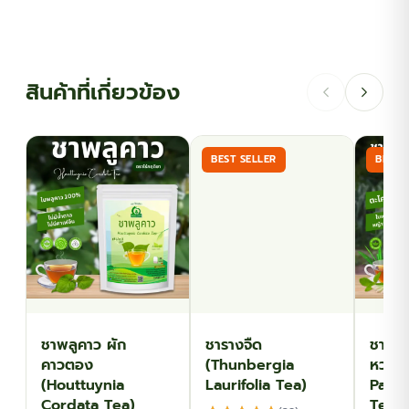
multiple
multiple
฿116.10
฿143.10
variants.
variants.
The
The
options
options
สินค้าที่เกี่ยวข้อง
may
may
be
be
chosen
chosen
BEST SELLER
BEST 
on
on
the
the
product
product
page
page
ชาพลูคาว ผัก
ชารางจืด
ชาตะไ
คาวตอง
(Thunbergia
หวาน
(Houttuynia
Laurifolia Tea)
Panda
Cordata Tea)
Tea)