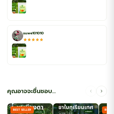
suwe101010
คุณอาจจะชื่นชอบ…
BEST SELLER
BEST 