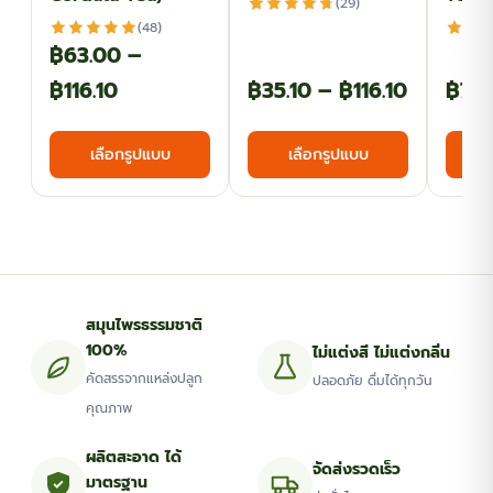
(29)
(48)
฿
63.00
–
Price
Price
฿
116.10
฿
35.10
–
฿
116.10
฿
71.
range:
range:
This
This
เลือกรูปแบบ
เลือกรูปแบบ
฿63.00
฿35.10
product
product
has
has
through
through
multiple
multiple
฿116.10
฿116.10
variants.
variants.
The
The
options
options
สมุนไพรธรรมชาติ
may
may
100%
ไม่แต่งสี ไม่แต่งกลิ่น
be
be
คัดสรรจากแหล่งปลูก
ปลอดภัย ดื่มได้ทุกวัน
chosen
chosen
คุณภาพ
on
on
the
the
ผลิตสะอาด ได้
จัดส่งรวดเร็ว
มาตรฐาน
product
product