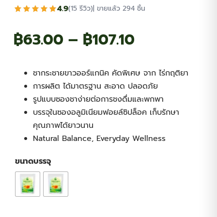
4.9
(15 รีวิว)
| ขายแล้ว 294 ชิ้น
Price
฿
63.00
–
฿
107.10
range:
ชากระชายขาวออร์แกนิค คัดพิเศษ จาก ไร่กฤติยา
฿63.00
การผลิต ได้มาตรฐาน สะอาด ปลอดภัย
รูปแบบซองชาง่ายต่อการชงดื่มและพกพา
through
บรรจุในซองอลูมิเนียมฟอยล์ซิปล็อค เก็บรักษา
คุณภาพได้ยาวนาน
฿107.10
Natural Balance, Everyday Wellness
ขนาดบรรจุ