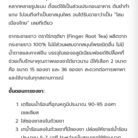
หลากหลายรูปแบบ ตั้งแต่ใช้เป็นส่วนประกอบอาหาร ต้มยำทำ
แกง ไปจนถึงทำเป็นชาสมุนไพร จนได้รับฉายาว่าเป็น “โสม
เมืองไทย” เลยทีเดียว
ชากระชายขาว ตราไร่กฤติยา (Finger Root Tea) ผลิตจาก
กระชายขาว 100% ไม่มีส่วนผสมจากสมุนไพรชนิดอื่น ไม่มี
น้ำตาลและคาเฟอีน บรรจุในซองอลูมิเนียมฟอยด์ซิปล็อคที่
ช่วยเก็บรักษาคุณภาพของชาได้ยาวนาน มีให้เลือก 2 ขนาด
คือ ขนาด 15 ซองชา และ 36 ซองชา สะดวกต่อการพกพา
และใช้งานในทุกสถานการณ์
ขั้นตอนการชงชา:
เตรียมน้ำร้อนที่อุณหภูมิประมาณ 90-95 องศา
เซลเซียส
ใส่ซองชาลงในถ้วยชา
เทน้ำร้อนลงในถ้วยชาที่มีซองชา ปล่อยให้ชาแช่น้ำร้อน
ประมาณ 5-7 นาที (ระหว่างนั้นสามารถใช้ช้อนนวด