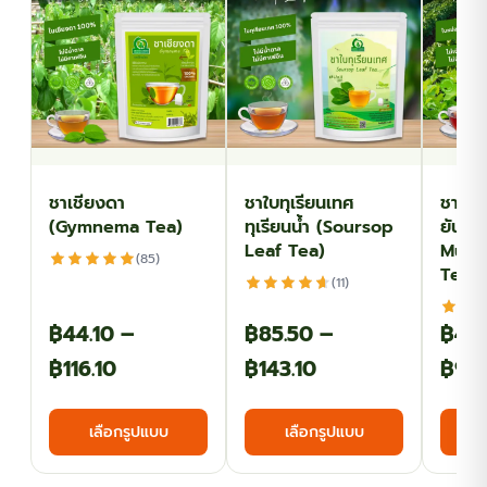
ชาเชียงดา
ชาใบทุเรียนเทศ
ชาใบห
(Gymnema Tea)
ทุเรียนน้ำ (Soursop
ยัน (
Leaf Tea)
Mulb
(85)
Tea)
(11)
฿
44.10
–
฿
85.50
–
฿
40
Price
Price
฿
116.10
฿
143.10
฿
93
range:
range:
This
This
เลือกรูปแบบ
เลือกรูปแบบ
฿44.10
฿85.50
product
product
has
has
through
through