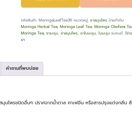
มะรุม
(Moringa
Tea)
รหัสสินค้า:
MoringaLeafTea36
หมวดหมู่:
ชาสมุนไพร
ป้ายกำกับ:
ชิ้น
Moringa Herbal Tea
,
Moringa Leaf Tea
,
Moringa Oleifera Te
Moringa Tea
,
ชามะรุม
,
ชาสมุนไพร
,
ชาใบมะรุม
,
ใบมะรุม
แบรนด์:
ไร่ก
ยา
คำถามที่พบบ่อย
สมุนไพรชนิดอื่นๆ ปราศจากน้ำตาล คาเฟอีน หรือสารปรุงแต่งกลิ่น ส