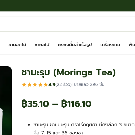
ชาดอกไม้
ชาผลไม้
ผงชงดื่มสำเร็จรูป
เครื่องเทศ
พันธ
ชามะรุม (Moringa Tea)
4.9
(22 รีวิว)
| ขายแล้ว 296 ชิ้น
Price
฿
35.10
–
฿
116.10
range:
ชามะรุม ชาใบมะรุม ตราไร่กฤติยา มีให้เลือก 3 ขนาด
฿35.10
คือ 7, 15 และ 36 ซองชา