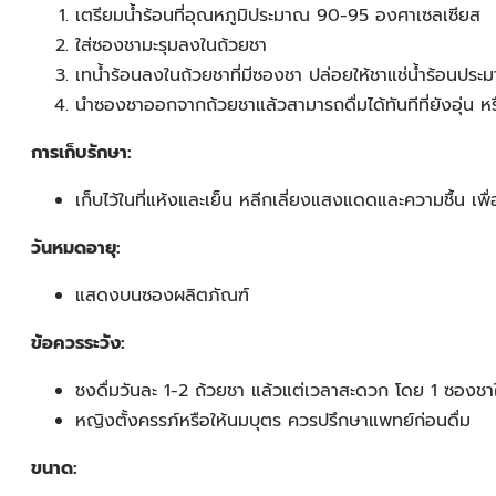
เตรียมน้ำร้อนที่อุณหภูมิประมาณ 90-95 องศาเซลเซียส
ใส่ซองชามะรุมลงในถ้วยชา
เทน้ำร้อนลงในถ้วยชาที่มีซองชา ปล่อยให้ชาแช่น้ำร้อนปร
นำซองชาออกจากถ้วยชาแล้วสามารถดื่มได้ทันทีที่ยังอุ่น หร
การเก็บรักษา:
เก็บไว้ในที่แห้งและเย็น หลีกเลี่ยงแสงแดดและความชื้น เ
วันหมดอายุ:
แสดงบนซองผลิตภัณฑ์
ข้อควรระวัง:
ชงดื่มวันละ 1-2 ถ้วยชา แล้วแต่เวลาสะดวก โดย 1 ซองชาใ
หญิงตั้งครรภ์หรือให้นมบุตร ควรปรึกษาแพทย์ก่อนดื่ม
ขนาด: