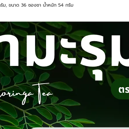
กรัม, ขนาด 36 ซองชา น้ำหนัก 54 กรัม