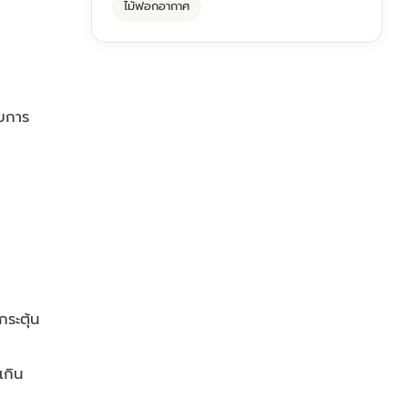
ไม้ฟอกอากาศ
บบการ
ระตุ้น
เกิน