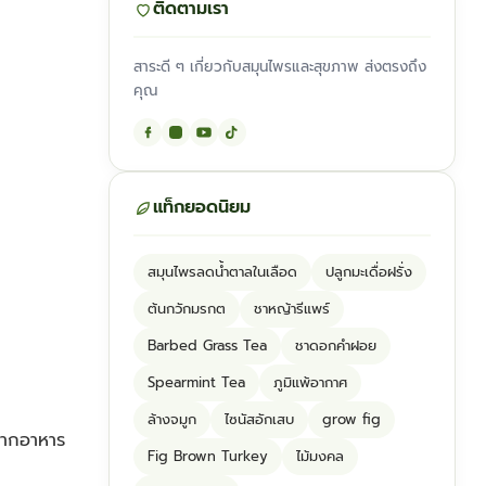
ติดตามเรา
สาระดี ๆ เกี่ยวกับสมุนไพรและสุขภาพ ส่งตรงถึง
คุณ
แท็กยอดนิยม
สมุนไพรลดน้ำตาลในเลือด
ปลูกมะเดื่อฝรั่ง
ต้นกวักมรกต
ชาหญ้ารีแพร์
Barbed Grass Tea
ชาดอกคำฝอย
Spearmint Tea
ภูมิแพ้อากาศ
ล้างจมูก
ไซนัสอักเสบ
grow fig
ยากอาหาร
Fig Brown Turkey
ไม้มงคล