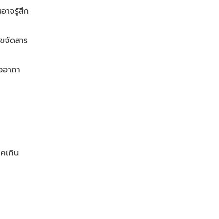
าจรู้สึก
ะขจัดสาร
ืออากา
ภคเกิน