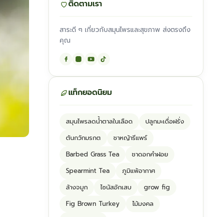
ติดตามเรา
สาระดี ๆ เกี่ยวกับสมุนไพรและสุขภาพ ส่งตรงถึง
คุณ
แท็กยอดนิยม
สมุนไพรลดน้ำตาลในเลือด
ปลูกมะเดื่อฝรั่ง
ต้นกวักมรกต
ชาหญ้ารีแพร์
Barbed Grass Tea
ชาดอกคำฝอย
Spearmint Tea
ภูมิแพ้อากาศ
ล้างจมูก
ไซนัสอักเสบ
grow fig
Fig Brown Turkey
ไม้มงคล