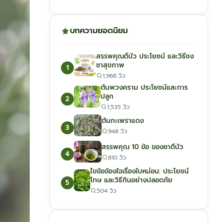
บทความยอดนิยม
สรรพคุณดีบัว ประโยชน์ และวิธีชง
ชาสุขภาพ
1
1,968 วิว
ต้นพวงคราม ประโยชน์และการ
ปลูก
2
1,535 วิว
ต้นกะเพราแดง
3
948 วิว
สรรพคุณ 10 ข้อ ของชาดีบัว
4
810 วิว
ไขข้อข้องใจเรื่องใบหม่อน: ประโยชน์
โทษ และวิธีกินอย่างปลอดภัย
5
504 วิว