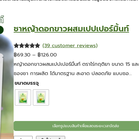
ชาหญ้าดอกขาวผสมเปปเปอร์มิ้นท์
(39 customer reviews)
P
ให้คะแนน
39
฿
69.30
–
฿
126.00
4.85
จาก
r
หญ้าดอกขาวผสมเปปเปอร์มิ้นท์ ตราไร่กฤติยา ขนาด 15 แล
5 คะแนน
i
ซองชา การผลิต ได้มาตรฐาน สะอาด ปลอดภัย แบบซอ…
เต็มบน
c
ขนาดบรรจุ
การให้
e
คะแนนของ
r
ลูกค้า
a
n
เลือกรูปแบบสินค้าเพื่อแสดงระยะเวลาจัดส่ง
g
e