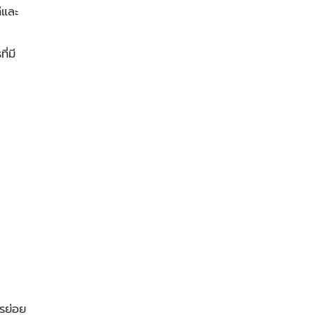
ีและ
่มี
รย่อย