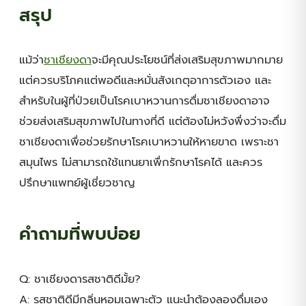
สรุป
แม้ว่า
ชาเชียงดา
จะมีคุณประโยชน์ที่ส่งเสริมสุขภาพมากมาย
แต่ควรบริโภคแต่พอดีและหมั่นสังเกตุอาการตัวเอง และ
สำหรับในผู้ที่ป่วยเป็นโรคเบาหวานการดื่มชาเชียงดาอาจ
ช่วยส่งเสริมสุขภาพไปในทางที่ดี แต่ต้องไม่หวังพื่งว่าจะดื่ม
ชาเชียงดาเพื่อช่วยรักษาโรคเบาหวานให้หายขาด เพราะชา
สมุนไพร ไม่สามารถใช้แทนยาเพื่กรักษาโรคได้ และควร
ปรึกษาแพทย์ผู้เชี่ยวชาญ
คำถามที่พบบ่อย
Q: ชาเชียงดารสชาติดีมั้ย?
A: รสชาติดีมีกลิ่นหอมเฉพาะตัว แนะนำต้องลองดื่มเอง