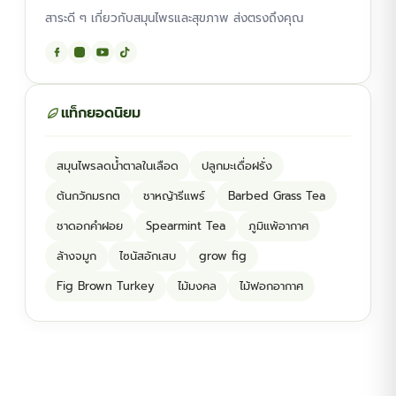
สาระดี ๆ เกี่ยวกับสมุนไพรและสุขภาพ ส่งตรงถึงคุณ
แท็กยอดนิยม
สมุนไพรลดน้ำตาลในเลือด
ปลูกมะเดื่อฝรั่ง
ต้นกวักมรกต
ชาหญ้ารีแพร์
Barbed Grass Tea
ชาดอกคำฝอย
Spearmint Tea
ภูมิแพ้อากาศ
ล้างจมูก
ไซนัสอักเสบ
grow fig
Fig Brown Turkey
ไม้มงคล
ไม้ฟอกอากาศ