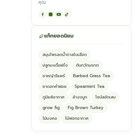
คุณ
แท็กยอดนิยม
สมุนไพรลดน้ำตาลในเลือด
ปลูกมะเดื่อฝรั่ง
ต้นกวักมรกต
ชาหญ้ารีแพร์
Barbed Grass Tea
ชาดอกคำฝอย
Spearmint Tea
ภูมิแพ้อากาศ
ล้างจมูก
ไซนัสอักเสบ
grow fig
Fig Brown Turkey
ไม้มงคล
ไม้ฟอกอากาศ