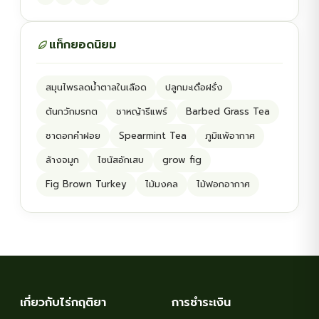
แท็กยอดนิยม
สมุนไพรลดน้ำตาลในเลือด
ปลูกมะเดื่อฝรั่ง
ต้นกวักมรกต
ชาหญ้ารีแพร์
Barbed Grass Tea
ชาดอกคำฝอย
Spearmint Tea
ภูมิแพ้อากาศ
ล้างจมูก
ไซนัสอักเสบ
grow fig
Fig Brown Turkey
ไม้มงคล
ไม้ฟอกอากาศ
เกี่ยวกับไร่กฤติยา
การชำระเงิน