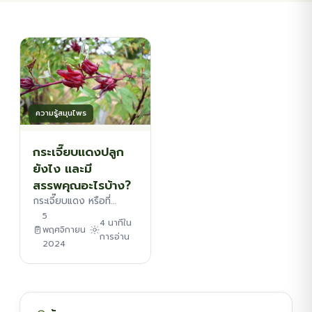
ต้นพันธุ์สมุนไพร
ต้นพันธุ์ไม้ป่า
ไม้ดอกไม้ประดับ
ความรู้สมุนไพร
กระเจี๊ยบแดงปลูก
ยังไง และมี
สรรพคุณอะไรบ้าง?
กระเจี๊ยบแดง หรือที่…
5
4 นาทีใน
พฤศจิกายน
การอ่าน
2024