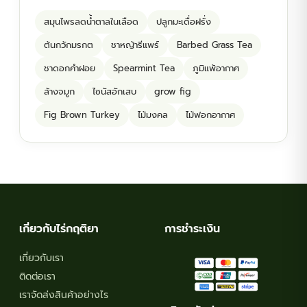
สมุนไพรลดน้ำตาลในเลือด
ปลูกมะเดื่อฝรั่ง
ต้นกวักมรกต
ชาหญ้ารีแพร์
Barbed Grass Tea
ชาดอกคำฝอย
Spearmint Tea
ภูมิแพ้อากาศ
ล้างจมูก
ไซนัสอักเสบ
grow fig
Fig Brown Turkey
ไม้มงคล
ไม้ฟอกอากาศ
เกี่ยวกับไร่กฤติยา
การชำระเงิน
เกี่ยวกับเรา
ติดต่อเรา
เราจัดส่งสินค้าอย่างไร