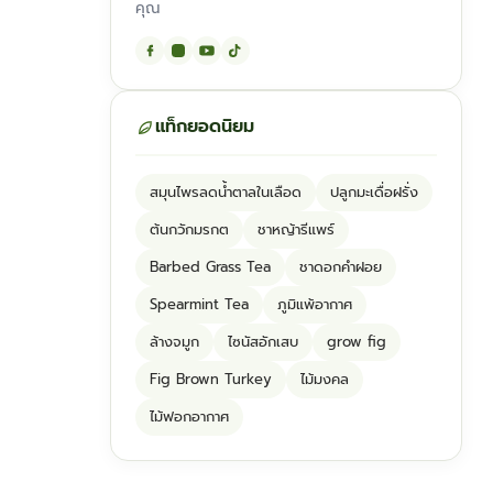
คุณ
แท็กยอดนิยม
สมุนไพรลดน้ำตาลในเลือด
ปลูกมะเดื่อฝรั่ง
ต้นกวักมรกต
ชาหญ้ารีแพร์
Barbed Grass Tea
ชาดอกคำฝอย
Spearmint Tea
ภูมิแพ้อากาศ
ล้างจมูก
ไซนัสอักเสบ
grow fig
Fig Brown Turkey
ไม้มงคล
ไม้ฟอกอากาศ