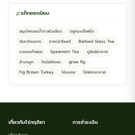
แท็กยอดนิยม
สมุนไพรลดน้ำตาลในเลือด
ปลูกมะเดื่อฝรั่ง
ต้นกวักมรกต
ชาหญ้ารีแพร์
Barbed Grass Tea
ชาดอกคำฝอย
Spearmint Tea
ภูมิแพ้อากาศ
ล้างจมูก
ไซนัสอักเสบ
grow fig
Fig Brown Turkey
ไม้มงคล
ไม้ฟอกอากาศ
เกี่ยวกับไร่กฤติยา
การชำระเงิน