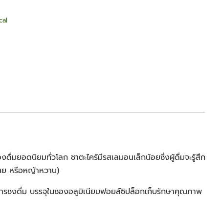
cal
ื่มยอดนิยมทั่วโลก ชาตะไคร้มีรสเลมอนเล็กน้อยซึ่งผู้ดื่มจะรู้สึก
เตย หรือหญ้าหวาน)
ารชงดื่ม บรรจุในซองอลูมิเนียมฟอยล์ซิปล็อกเก็บรักษาคุณภาพ