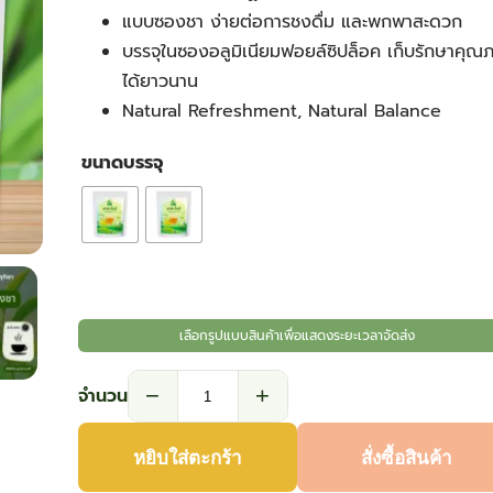
แบบซองชา ง่ายต่อการชงดื่ม และพกพาสะดวก
through
บรรจุในซองอลูมิเนียมฟอยล์ซิปล็อค เก็บรักษาคุณ
ได้ยาวนาน
฿105.30
Natural Refreshment, Natural Balance
ขนาดบรรจุ
เลือกรูปแบบสินค้าเพื่อแสดงระยะเวลาจัดส่ง
−
+
จำนวน
จำนวน
ชาตะ
หยิบใส่ตะกร้า
สั่งซื้อสินค้า
ไคร้