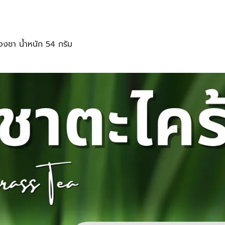
งชา น้ำหนัก 54 กรัม