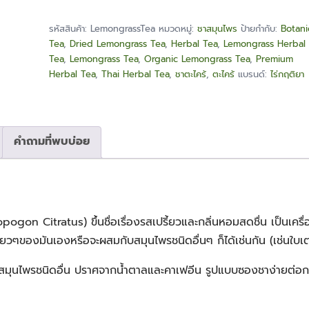
(Lemongrass
Tea)
รหัสสินค้า:
LemongrassTea
หมวดหมู่:
ชาสมุนไพร
ป้ายกำกับ:
Botani
ชิ้น
Tea
,
Dried Lemongrass Tea
,
Herbal Tea
,
Lemongrass Herbal
Tea
,
Lemongrass Tea
,
Organic Lemongrass Tea
,
Premium
Herbal Tea
,
Thai Herbal Tea
,
ชาตะไคร้
,
ตะไคร้
แบรนด์:
ไร่กฤติยา
คำถามที่พบบ่อย
n Citratus) ขึ้นชื่อเรื่องรสเปรี้ยวและกลิ่นหอมสดชื่น เป็นเครื่องด
ยวๆของมันเองหรือจะผสมกับสมุนไพรชนิดอื่นๆ ก็ได้เช่นกัน (เช่นใบ
สมุนไพรชนิดอื่น ปราศจากน้ำตาลและคาเฟอีน รูปแบบซองชาง่ายต่อก