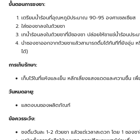
ขั้นตอนการชงชา:
เตรียมน้ำร้อนที่อุณหภูมิประมาณ 90-95 องศาเซลเซียส
ใส่ซองชาลงในถ้วยชา
เทน้ำร้อนลงในถ้วยชาที่มีซองชา ปล่อยให้ชาแช่น้ำร้อนปร
นำซองชาออกจากถ้วยชาแล้วสามารถดื่มได้ทันทีที่ยังอุ่น ห
ได้)
การเก็บรักษา:
เก็บไว้ในที่แห้งและเย็น หลีกเลี่ยงแสงแดดและความชื้น เ
วันหมดอายุ:
แสดงบนซองผลิตภัณฑ์
ข้อควรระวัง:
ชงดื่มวันละ 1-2 ถ้วยชา แล้วแต่เวลาสะดวก โดย 1 ซอง