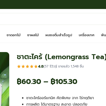
ชาดอกไม้
ชาผลไม้
ผงชงดื่มสำเร็จรูป
เครื่องเทศ
พันธ
ชาตะไคร้ (Lemongrass Tea
4.8
(57 รีวิว)
| ขายแล้ว 1,548 ชิ้น
Price
฿
60.30
–
฿
105.30
range:
ชาตะไคร้ออร์แกนิค คัดพิเศษ จาก ไร่กฤติยา
฿60.30
การผลิต ได้มาตรฐาน สะอาด ปลอดภัย