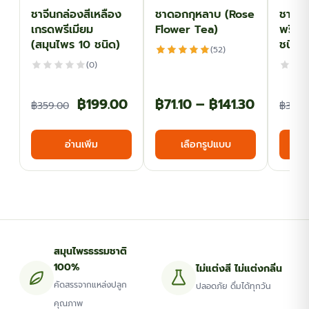
ชาจีนกล่องสีเหลือง
ชาดอกกุหลาบ (Rose
ชาจีน
เกรดพรีเมียม
Flower Tea)
พรีเม
(สมุนไพร 10 ชนิด)
ชนิด)
(52)
(0)
Original
Current
Price
฿
199.00
฿
71.10
–
฿
141.30
฿
359.00
฿
359.
price
price
range:
This
อ่านเพิ่ม
เลือกรูปแบบ
was:
is:
฿71.10
product
has
฿359.00.
฿199.00.
through
multiple
฿141.30
variants.
The
options
สมุนไพรธรรมชาติ
may
100%
ไม่แต่งสี ไม่แต่งกลิ่น
be
คัดสรรจากแหล่งปลูก
ปลอดภัย ดื่มได้ทุกวัน
chosen
คุณภาพ