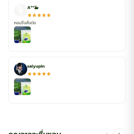
A**🐳
หอมจึงสั่งต่อ
saiyupin