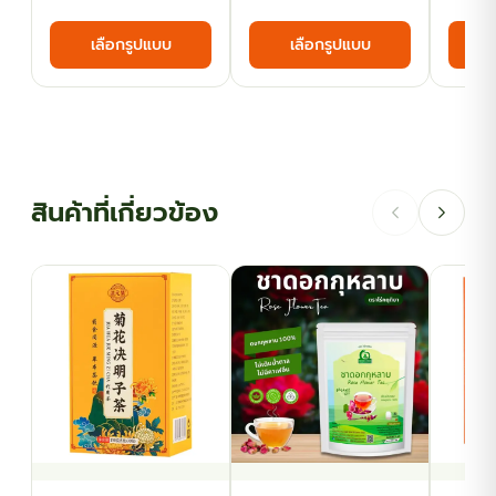
range:
range:
This
This
เลือกรูปแบบ
เลือกรูปแบบ
฿35.10
฿35.10
product
product
has
has
through
through
multiple
multiple
฿123.50
฿116.10
variants.
variants.
The
The
options
options
สินค้าที่เกี่ยวข้อง
may
may
be
be
chosen
chosen
on
on
the
the
product
product
page
page