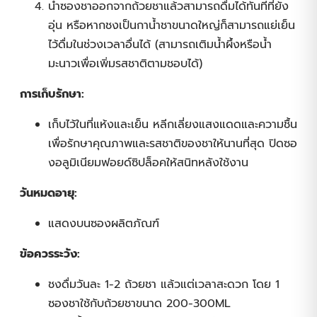
นำซองชาออกจากถ้วยชาแล้วสามารถดื่มได้ทันทีที่ยัง
อุ่น หรือหากชงเป็นกาน้ำชาขนาดใหญ่ก็สามารถแย่เย็น
ไว้ดื่มในช่วงเวลาอื่นได้ (สามารถเติมน้ำผึ้งหรือน้ำ
มะนาวเพื่อเพิ่มรสชาติตามชอบได้)
การเก็บรักษา:
เก็บไว้ในที่แห้งและเย็น หลีกเลี่ยงแสงแดดและความชื้น
เพื่อรักษาคุณภาพและรสชาติของชาให้นานที่สุด ปิดซอ
งอลูมิเนียมฟอยด์ซิปล็อคให้สนิทหลังใช้งาน
วันหมดอายุ:
แสดงบนซองผลิตภัณฑ์
ข้อควรระวัง:
ชงดื่มวันละ 1-2 ถ้วยชา แล้วแต่เวลาสะดวก โดย 1
ซองชาใช้กับถ้วยชาขนาด 200-300ML