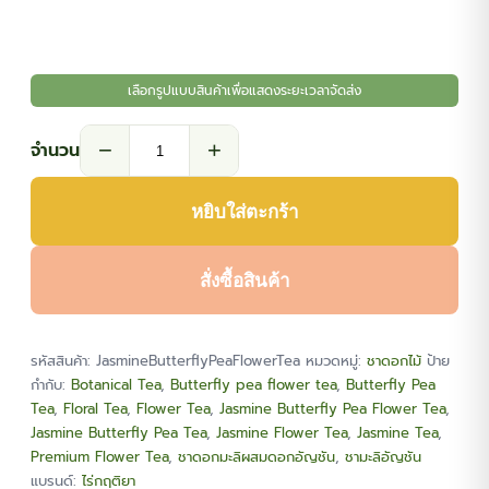
เลือกรูปแบบสินค้าเพื่อแสดงระยะเวลาจัดส่ง
−
+
จำนวน
จำนวน
ชาด
หยิบใส่ตะกร้า
อก
มะลิ
ผสม
สั่งซื้อสินค้า
ดอก
อัญชัน
รหัสสินค้า:
JasmineButterflyPeaFlowerTea
หมวดหมู่:
ชาดอกไม้
ป้าย
ชิ้น
กำกับ:
Botanical Tea
,
Butterfly pea flower tea
,
Butterfly Pea
Tea
,
Floral Tea
,
Flower Tea
,
Jasmine Butterfly Pea Flower Tea
,
Jasmine Butterfly Pea Tea
,
Jasmine Flower Tea
,
Jasmine Tea
,
Premium Flower Tea
,
ชาดอกมะลิผสมดอกอัญชัน
,
ชามะลิอัญชัน
แบรนด์:
ไร่กฤติยา