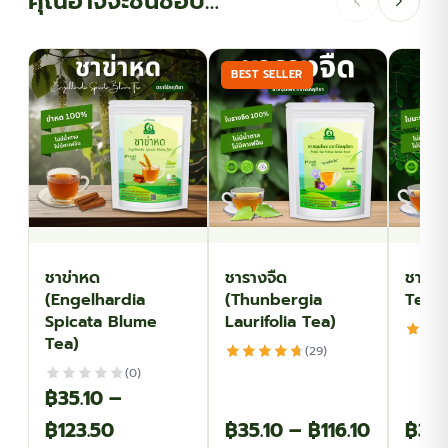
คุณอาจจะชื่นชอบ…
BEST SELLER
ชาข่าหด
ชารางจืด
ชามะร
(Engelhardia
(Thunbergia
Tea)
Spicata Blume
Laurifolia Tea)
Tea)
(29)
(0)
฿
35.10
–
Price
Price
฿
123.50
฿
35.10
–
฿
116.10
฿
35.