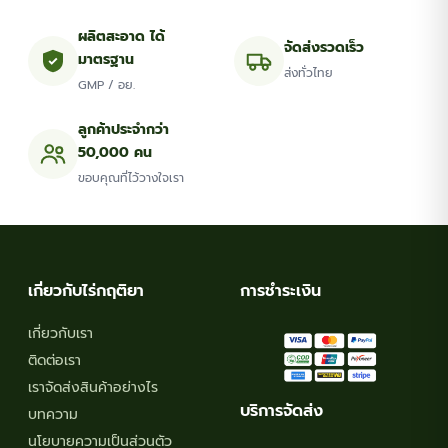
on
the
ผลิตสะอาด ได้
จัดส่งรวดเร็ว
มาตรฐาน
product
ส่งทั่วไทย
GMP / อย.
page
ลูกค้าประจำกว่า
50,000 คน
ขอบคุณที่ไว้วางใจเรา
เกี่ยวกับไร่กฤติยา
การชำระเงิน
เกี่ยวกับเรา
ติดต่อเรา
เราจัดส่งสินค้าอย่างไร
บริการจัดส่ง
บทความ
นโยบายความเป็นส่วนตัว