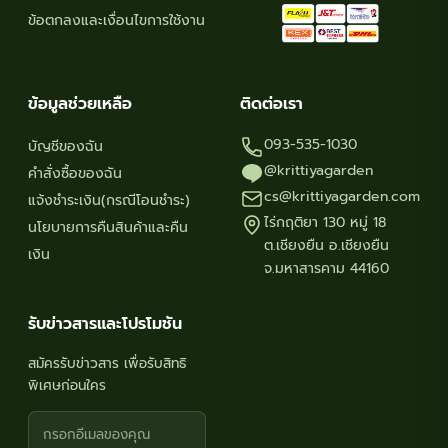
ข้อตกลงและเงื่อนไขการใช้งาน
ข้อมูลช่วยเหลือ
ติดต่อเรา
093-535-1030
บัญชีของฉัน
@krittiyagarden
คำสั่งซื้อของฉัน
cs@krittiyagarden.com
แจ้งชำระเงิน(กรณีโอนชำระ)
ไร่กฤติยา 130 หมู่ 18
นโยบายการคืนสินค้าและคืน
ต.เชียงยืน อ.เชียงยืน
เงิน
จ.มหาสารคาม 44160
รับข่าวสารและโปรโมชัน
สมัครรับข่าวสาร เพื่อรับสิทธิ
พิเศษก่อนใคร