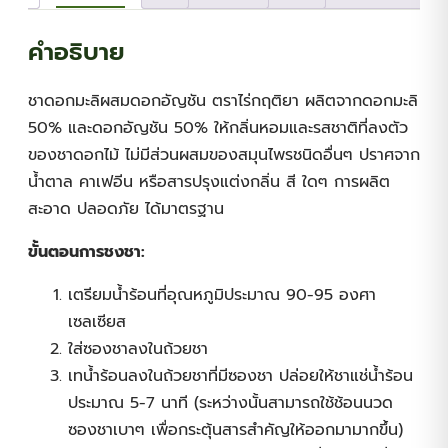
คำอธิบาย
ชาดอกมะลิผสมดอกอัญชัน ตราไร่กฤติยา ผลิตจากดอกมะลิ
50% และดอกอัญชัน 50% ให้กลิ่นหอมและรสชาติที่ลงตัว
ของชาดอกไม้ ไม่มีส่วนผสมของสมุนไพรชนิดอื่นๆ ปราศจาก
น้ำตาล คาเฟอีน หรือสารปรุงแต่งกลิ่น สี ใดๆ การผลิต
สะอาด ปลอดภัย ได้มาตรฐาน
ขั้นตอนการชงชา:
เตรียมน้ำร้อนที่อุณหภูมิประมาณ 90-95 องศา
เซลเซียส
ใส่ซองชาลงในถ้วยชา
เทน้ำร้อนลงในถ้วยชาที่มีซองชา ปล่อยให้ชาแช่น้ำร้อน
ประมาณ 5-7 นาที (ระหว่างนั้นสามารถใช้ช้อนนวด
ซองชาเบาๆ เพื่อกระตุ้นสารสำคัญให้ออกมามากขึ้น)