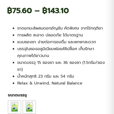
Price
฿
75.60
–
฿
143.10
range:
ชาดอกมะลิผสมดอกอัญชัน คัดพิเศษ จากไร่กฤติยา
฿75.60
การผลิต สะอาด ปลอดภัย ได้มาตรฐาน
แบบซองชา ง่ายต่อการชงดื่ม และพกพาสะดวก
through
บรรจุในซองอลูมิเนียมฟอยล์ซิปล็อค เก็บรักษา
คุณภาพได้ยาวนาน
฿143.10
ขนาดบรรจุ 15 ซองชา และ 36 ซองชา (1.5กรัม/ซอง
ชา)
น้ำหนักสุทธิ 23 กรัม และ 54 กรัม
Relax & Unwind, Natural Balance
ขนาดบรรจุ