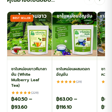
BEST SELLER
ชาใบหม่อนขาวหิมาลา
ชาใบหม่อนผสมดอก
ชาใบห
ยัน (White
อัญชัน
หวาน
Mulberry Leaf
(29)
Tea)
(229)
฿
40.50
–
฿
63.00
–
฿
64
Price
Price
฿
93.60
฿
116.10
฿
114