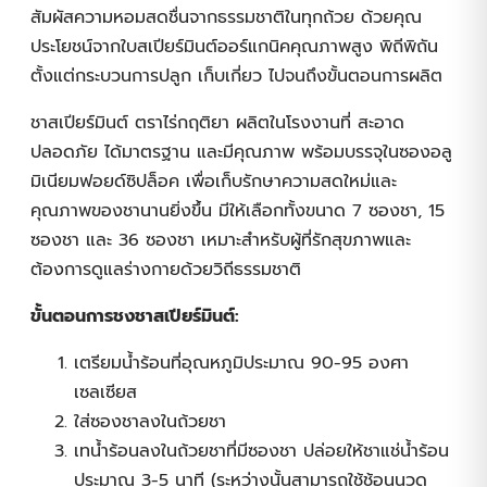
สัมผัสความหอมสดชื่นจากธรรมชาติในทุกถ้วย ด้วยคุณ
ประโยชน์จากใบสเปียร์มินต์ออร์แกนิคคุณภาพสูง พิถีพิถัน
ตั้งแต่กระบวนการปลูก เก็บเกี่ยว ไปจนถึงขั้นตอนการผลิต
ชาสเปียร์มินต์ ตราไร่กฤติยา ผลิตในโรงงานที่ สะอาด
ปลอดภัย ได้มาตรฐาน และมีคุณภาพ พร้อมบรรจุในซองอลู
มิเนียมฟอยด์ซิปล็อค เพื่อเก็บรักษาความสดใหม่และ
คุณภาพของชานานยิ่งขึ้น มีให้เลือกทั้งขนาด 7 ซองชา, 15
ซองชา และ 36 ซองชา เหมาะสำหรับผู้ที่รักสุขภาพและ
ต้องการดูแลร่างกายด้วยวิถีธรรมชาติ
ขั้นตอนการชงชาสเปียร์มินต์:
เตรียมน้ำร้อนที่อุณหภูมิประมาณ 90-95 องศา
เซลเซียส
ใส่ซองชาลงในถ้วยชา
เทน้ำร้อนลงในถ้วยชาที่มีซองชา ปล่อยให้ชาแช่น้ำร้อน
ประมาณ 3-5 นาที (ระหว่างนั้นสามารถใช้ช้อนนวด