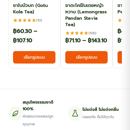
ชาใบบัวบก (Gotu
ชาตะไคร้ใบเตยหญ้า
ชาดาว
Kola Tea)
หวาน (Lemongrass
Pean
Pandan Stevia
(10)
Tea)
฿
60.30
–
฿
44.
(106)
Price
Price
฿
107.10
฿
71.10
–
฿
143.10
฿
107
range:
range:
This
This
เลือกรูปแบบ
เลือกรูปแบบ
฿60.30
฿71.10
product
product
has
has
through
through
multiple
multiple
฿107.10
฿143.10
variants.
variants.
The
The
options
options
สมุนไพรธรรมชาติ
may
may
100%
ไม่แต่งสี ไม่แต่งกลิ่น
be
be
คัดสรรจากแหล่งปลูก
ปลอดภัย ดื่มได้ทุกวัน
chosen
chosen
คุณภาพ
on
on