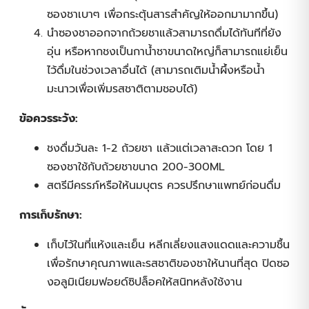
ซองชาเบาๆ เพื่อกระตุ้นสารสำคัญให้ออกมามากขึ้น)
นำซองชาออกจากถ้วยชาแล้วสามารถดื่มได้ทันทีที่ยัง
อุ่น หรือหากชงเป็นกาน้ำชาขนาดใหญ่ก็สามารถแย่เย็น
ไว้ดื่มในช่วงเวลาอื่นได้ (สามารถเติมน้ำผึ้งหรือน้ำ
มะนาวเพื่อเพิ่มรสชาติตามชอบได้)
ข้อควรระวัง:
ชงดื่มวันละ 1-2 ถ้วยชา แล้วแต่เวลาสะดวก โดย 1
ซองชาใช้กับถ้วยชาขนาด 200-300ML
สตรีมีครรภ์หรือให้นมบุตร ควรปรึกษาแพทย์ก่อนดื่ม
การเก็บรักษา:
เก็บไว้ในที่แห้งและเย็น หลีกเลี่ยงแสงแดดและความชื้น
เพื่อรักษาคุณภาพและรสชาติของชาให้นานที่สุด ปิดซอ
งอลูมิเนียมฟอยด์ซิปล็อคให้สนิทหลังใช้งาน