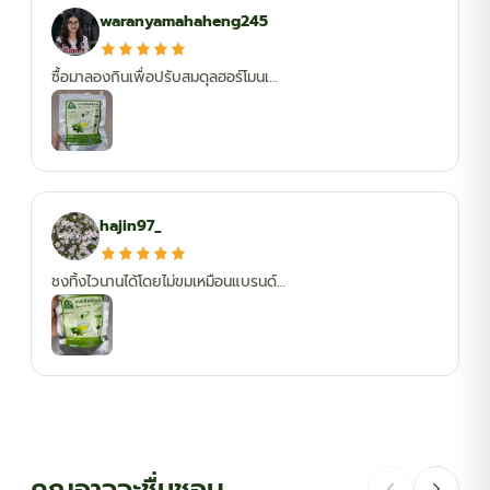
waranyamahaheng245
ซื้อมาลองกินเพื่อปรับสมดุลฮอร์โมนเ…
hajin97_
ชงทิ้งไวนานได้โดยไม่ขมเหมือนแบรนด์…
คุณอาจจะชื่นชอบ…