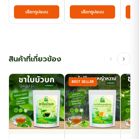
range:
range:
This
This
เลือกรูปแบบ
เลือกรูปแบบ
฿40.50
฿63.00
product
product
has
has
through
through
multiple
multiple
฿93.60
฿116.10
variants.
variants.
The
The
options
options
สินค้าที่เกี่ยวข้อง
may
may
be
be
chosen
chosen
BEST SELLER
on
on
the
the
product
product
page
page