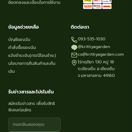
ข้อตกลงและเงื่อนไขการใช้งาน
ข้อมูลช่วยเหลือ
ติดต่อเรา
093-535-1030
บัญชีของฉัน
@krittiyagarden
คำสั่งซื้อของฉัน
cs@krittiyagarden.com
แจ้งชำระเงิน(กรณีโอนชำระ)
ไร่กฤติยา 130 หมู่ 18
นโยบายการคืนสินค้าและคืน
ต.เชียงยืน อ.เชียงยืน
เงิน
จ.มหาสารคาม 44160
รับข่าวสารและโปรโมชัน
สมัครรับข่าวสาร เพื่อรับสิทธิ
พิเศษก่อนใคร