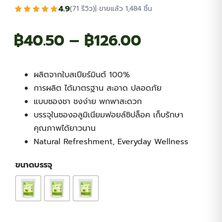
4.9
(71 รีวิว)
| ขายแล้ว 1,484 ชิ้น
Price
฿
40.50
–
฿
126.00
range:
ผลิตจากใบสเปียร์มินต์ 100%
฿40.50
การผลิต ได้มาตรฐาน สะอาด ปลอดภัย
แบบซองชา ชงง่าย พกพาสะดวก
through
บรรจุในซองอลูมิเนียมฟอยล์ซิปล็อค เก็บรักษา
คุณภาพได้ยาวนาน
฿126.00
Natural Refreshment, Everyday Wellness
ขนาดบรรจุ