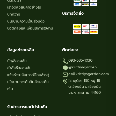
ติดต่อเรา
product
produ
เราจัดส่งสินค้าอย่างไร
page
page
บริการจัดส่ง
บทความ
นโยบายความเป็นส่วนตัว
ข้อตกลงและเงื่อนไขการใช้งาน
ข้อมูลช่วยเหลือ
ติดต่อเรา
093-535-1030
บัญชีของฉัน
@krittiyagarden
คำสั่งซื้อของฉัน
cs@krittiyagarden.com
แจ้งชำระเงิน(กรณีโอนชำระ)
ไร่กฤติยา 130 หมู่ 18
นโยบายการคืนสินค้าและคืน
ต.เชียงยืน อ.เชียงยืน
เงิน
จ.มหาสารคาม 44160
รับข่าวสารและโปรโมชัน