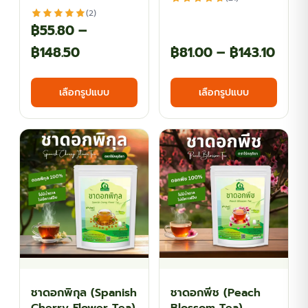
(2)
฿
55.80
–
Price
Price
฿
148.50
฿
81.00
–
฿
143.10
range:
range
This
This
เลือกรูปแบบ
เลือกรูปแบบ
฿55.80
฿81.
product
produ
has
has
through
thro
multiple
multi
฿148.50
฿143.
variants.
varian
The
The
options
optio
may
may
be
be
chosen
chos
on
on
the
the
ชาดอกพิกุล (Spanish
ชาดอกพีช (Peach
product
produ