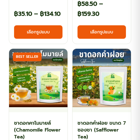
฿
58.50
–
Price
Price
฿
35.10
–
฿
134.10
฿
159.30
range:
range:
This
This
เลือกรูปแบบ
เลือกรูปแบบ
฿35.10
฿58.50
product
produ
has
has
through
through
multiple
multi
฿134.10
฿159.30
BEST SELLER
variants.
varian
The
The
options
optio
may
may
be
be
chosen
chos
on
on
the
the
ชาดอกคาโมมายล์
ชาดอกคำฝอย ขนาด 7
product
produ
(Chamomile Flower
ซองชา (Safflower
page
page
Tea)
Tea)