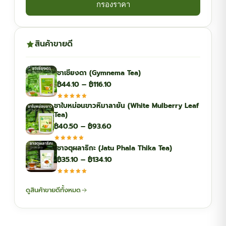
กรองราคา
สินค้าขายดี
ชาเชียงดา (Gymnema Tea)
Price
฿
44.10
–
฿
116.10
range:
ชาใบหม่อนขาวหิมาลายัน (White Mulberry Leaf
฿44.10
Tea)
through
Price
฿
40.50
–
฿
93.60
฿116.10
range:
ชาจตุผลาธิกะ (Jatu Phala Thika Tea)
฿40.50
Price
฿
35.10
–
฿
134.10
through
range:
฿93.60
฿35.10
ดูสินค้าขายดีทั้งหมด
through
฿134.10