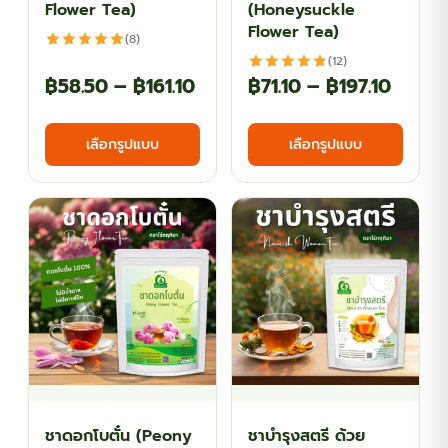
Flower Tea)
(Honeysuckle
page
page
Flower Tea)
(8)
(12)
Price
Price
฿
58.50
–
฿
161.10
฿
71.10
–
฿
197.10
range:
range:
This
This
เลือกรูปแบบ
เลือกรูปแบบ
฿58.50
฿71.10
product
produ
has
has
through
throu
multiple
multi
฿161.10
฿197.1
variants.
varian
The
The
options
optio
may
may
be
be
chosen
chos
on
on
the
the
ชาดอกโบตั๋น (Peony
ชาบำรุงสตรี ด้วย
product
produ