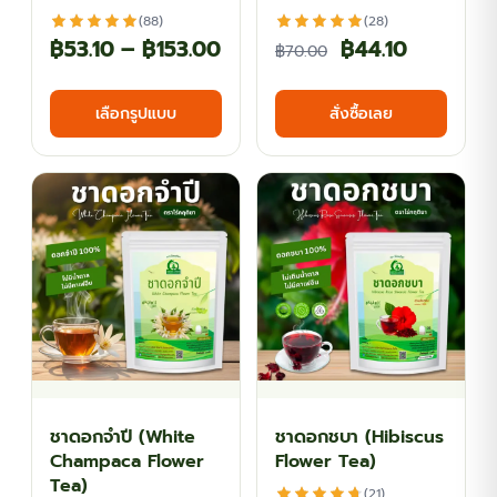
(88)
(28)
Price
Original
Current
฿
53.10
–
฿
153.00
฿
44.10
฿
70.00
range:
price
price
This
เลือกรูปแบบ
สั่งซื้อเลย
฿53.10
was:
is:
product
has
through
฿70.00.
฿44.10.
multiple
฿153.00
variants.
The
options
may
be
chosen
on
the
ชาดอกจำปี (White
ชาดอกชบา (Hibiscus
product
Champaca Flower
Flower Tea)
page
Tea)
(21)