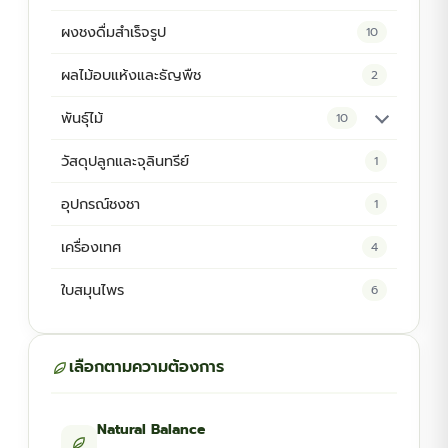
ผงชงดื่มสำเร็จรูป
10
ผลไม้อบแห้งและธัญพืช
2
พันธุ์ไม้
10
ต้นพันธุ์สมุนไพร
5
วัสดุปลูกและจุลินทรีย์
1
ต้นพันธุ์ไม้ป่า
2
อุปกรณ์ชงชา
1
ไม้ดอกไม้ประดับ
4
เครื่องเทศ
4
ใบสมุนไพร
6
เลือกตามความต้องการ
Natural Balance