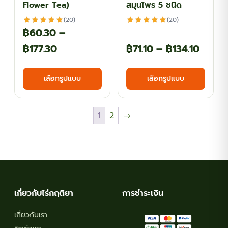
Flower Tea)
สมุนไพร 5 ชนิด
page
page
(20)
(20)
฿
60.30
–
Price
Price
฿
177.30
฿
71.10
–
฿
134.10
range:
range
This
This
เลือกรูปแบบ
เลือกรูปแบบ
฿60.30
฿71.10
product
produ
has
has
through
throu
multiple
multi
฿177.30
฿134.1
1
2
→
variants.
varian
The
The
options
optio
may
may
be
be
chosen
chos
เกี่ยวกับไร่กฤติยา
การชำระเงิน
on
on
เกี่ยวกับเรา
the
the