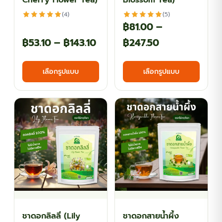
Cherry Flower Tea)
Blossom Tea)
page
page
(4)
(5)
฿
81.00
–
Price
Price
฿
53.10
–
฿
143.10
฿
247.50
range:
range:
This
This
เลือกรูปแบบ
เลือกรูปแบบ
฿53.10
฿81.00
product
produ
has
has
through
through
multiple
multi
฿143.10
฿247.50
variants.
varian
The
The
options
optio
may
may
be
be
chosen
chos
on
on
the
the
ชาดอกลิลลี่ (Lily
ชาดอกสายน้ำผึ้ง
product
produ