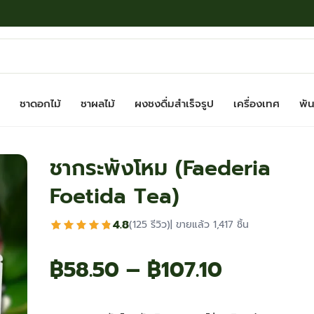
ชาดอกไม้
ชาผลไม้
ผงชงดื่มสำเร็จรูป
เครื่องเทศ
พันธ
ชากระพังโหม (Faederia
Foetida Tea)
4.8
(125 รีวิว)
| ขายแล้ว 1,417 ชิ้น
Price
฿
58.50
–
฿
107.10
range: