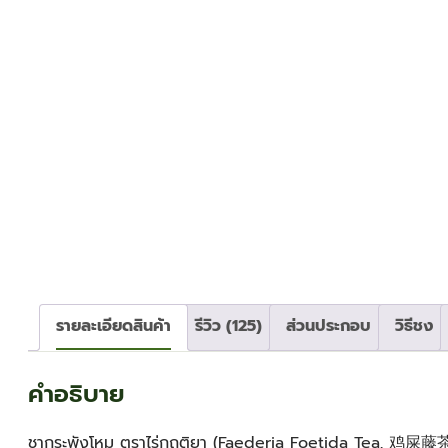
รายละเอียดสินค้า
รีวิว (125)
ส่วนประกอบ
วิธีชง
คำอธิบาย
ชากระพังโหม ตราไร่กฤติยา (Faederia Foetida Tea, 鸡屎藤茶)