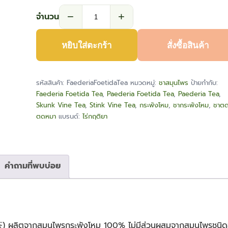
−
+
จำนวน
จำนวน
ชา
หยิบใส่ตะกร้า
สั่งซื้อสินค้า
กระพังโหม
(Faederia
Foetida
รหัสสินค้า:
FaederiaFoetidaTea
หมวดหมู่:
ชาสมุนไพร
ป้ายกำกับ:
Tea)
Faederia Foetida Tea
,
Paederia Foetida Tea
,
Paederia Tea
,
ชิ้น
Skunk Vine Tea
,
Stink Vine Tea
,
กระพังโหม
,
ชากระพังโหม
,
ชาตด
ตดหมา
แบรนด์:
ไร่กฤติยา
คำถามที่พบบ่อย
 ผลิตจากสมุนไพรกระพังโหม 100% ไม่มีส่วนผสมจากสมุนไพรชนิดอื