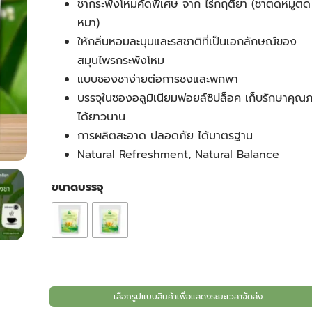
ชากระพังโหมคัดพิเศษ จาก ไร่กฤติยา (ชาตดหมูตด
฿58.50
หมา)
ให้กลิ่นหอมละมุนและรสชาติที่เป็นเอกลักษณ์ของ
through
สมุนไพรกระพังโหม
แบบซองชาง่ายต่อการชงและพกพา
฿107.10
บรรจุในซองอลูมิเนียมฟอยล์ซิปล็อค เก็บรักษาคุณ
ได้ยาวนาน
การผลิตสะอาด ปลอดภัย ได้มาตรฐาน
Natural Refreshment, Natural Balance
ขนาดบรรจุ
เลือกรูปแบบสินค้าเพื่อแสดงระยะเวลาจัดส่ง