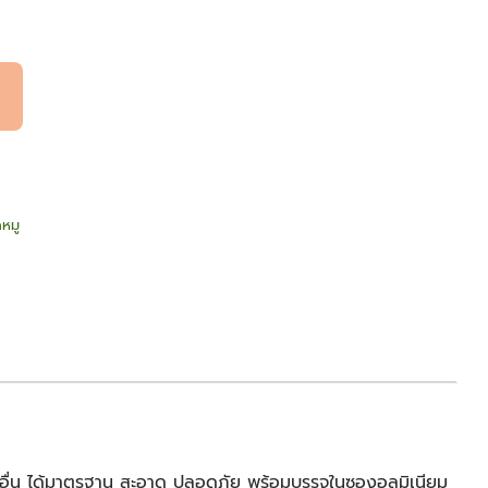
หมู
่น ได้มาตรฐาน สะอาด ปลอดภัย พร้อมบรรจุในซองอลูมิเนียม