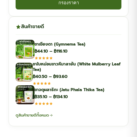
กรองราคา
สินค้าขายดี
ชาเชียงดา (Gymnema Tea)
Price
฿
44.10
–
฿
116.10
range:
ชาใบหม่อนขาวหิมาลายัน (White Mulberry Leaf
฿44.10
Tea)
through
Price
฿
40.50
–
฿
93.60
฿116.10
range:
ชาจตุผลาธิกะ (Jatu Phala Thika Tea)
฿40.50
Price
฿
35.10
–
฿
134.10
through
range:
฿93.60
฿35.10
ดูสินค้าขายดีทั้งหมด
through
฿134.10