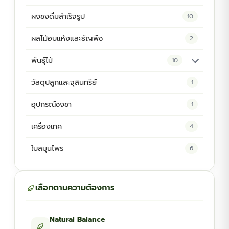
ผงชงดื่มสำเร็จรูป
10
ผลไม้อบแห้งและธัญพืช
2
พันธุ์ไม้
10
ต้นพันธุ์สมุนไพร
5
วัสดุปลูกและจุลินทรีย์
1
ต้นพันธุ์ไม้ป่า
2
อุปกรณ์ชงชา
1
ไม้ดอกไม้ประดับ
4
เครื่องเทศ
4
ใบสมุนไพร
6
เลือกตามความต้องการ
Natural Balance