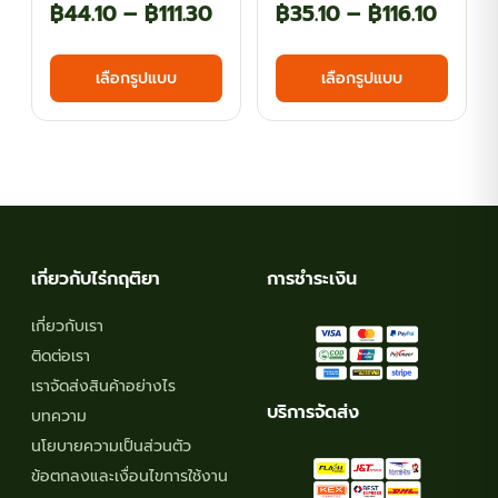
Price
Price
฿
44.10
–
฿
111.30
฿
35.10
–
฿
116.10
range:
range
This
This
เลือกรูปแบบ
เลือกรูปแบบ
฿44.10
฿35.1
product
produ
has
has
through
throu
multiple
multi
฿111.30
฿116.1
variants.
varian
The
The
options
optio
may
may
เกี่ยวกับไร่กฤติยา
การชำระเงิน
be
be
chosen
chos
เกี่ยวกับเรา
on
on
ติดต่อเรา
the
the
เราจัดส่งสินค้าอย่างไร
product
produ
บริการจัดส่ง
บทความ
page
page
นโยบายความเป็นส่วนตัว
ข้อตกลงและเงื่อนไขการใช้งาน