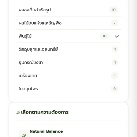
ผงชงดื่มสำเร็จรูป
10
ผลไม้อบแห้งและธัญพืช
2
พันธุ์ไม้
10
ต้นพันธุ์สมุนไพร
5
วัสดุปลูกและจุลินทรีย์
1
ต้นพันธุ์ไม้ป่า
2
อุปกรณ์ชงชา
1
ไม้ดอกไม้ประดับ
4
เครื่องเทศ
4
ใบสมุนไพร
6
เลือกตามความต้องการ
Natural Balance