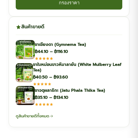
กรองราคา
สินค้าขายดี
ชาเชียงดา (Gymnema Tea)
Price
฿
44.10
–
฿
116.10
range:
ชาใบหม่อนขาวหิมาลายัน (White Mulberry Leaf
฿44.10
Tea)
through
Price
฿
40.50
–
฿
93.60
฿116.10
range:
ชาจตุผลาธิกะ (Jatu Phala Thika Tea)
฿40.50
Price
฿
35.10
–
฿
134.10
through
range:
฿93.60
฿35.10
ดูสินค้าขายดีทั้งหมด
through
฿134.10