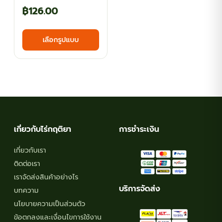
Price
฿
126.00
range:
This
เลือกรูปแบบ
฿40.50
product
has
through
multiple
฿126.00
variants.
The
options
may
เกี่ยวกับไร่กฤติยา
การชำระเงิน
be
chosen
เกี่ยวกับเรา
on
ติดต่อเรา
the
เราจัดส่งสินค้าอย่างไร
product
บริการจัดส่ง
บทความ
page
นโยบายความเป็นส่วนตัว
ข้อตกลงและเงื่อนไขการใช้งาน