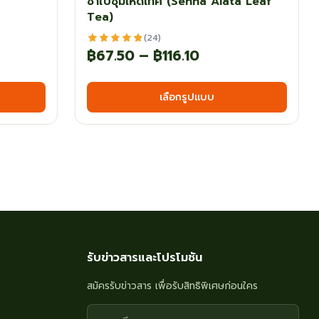
ชาใบชุมเห็ดเทศ (Senna Alata Leaf
Tea)
(24)
Price
฿
67.50
–
฿
116.10
:
range:
This
This
เลือกรูปแบบ
0
฿67.50
product
produ
has
has
gh
through
multiple
multi
0
฿116.10
variants.
varian
The
The
options
optio
may
may
be
be
chosen
chos
รับข่าวสารและโปรโมชัน
on
on
สมัครรับข่าวสาร เพื่อรับสิทธิพิเศษก่อนใคร
the
the
product
produ