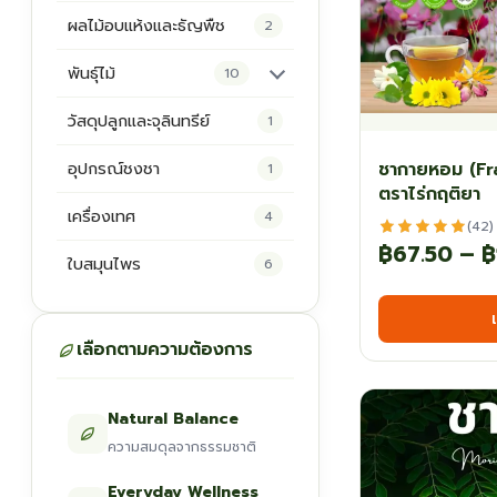
ผลไม้อบแห้งและธัญพืช
2
พันธุ์ไม้
10
ต้นพันธุ์สมุนไพร
5
วัสดุปลูกและจุลินทรีย์
1
ต้นพันธุ์ไม้ป่า
2
ชากายหอม (Fr
อุปกรณ์ชงชา
1
ตราไร่กฤติยา
ไม้ดอกไม้ประดับ
4
เครื่องเทศ
4
(42)
฿
67.50
–
฿
ใบสมุนไพร
6
เลือกตามความต้องการ
Natural Balance
ความสมดุลจากธรรมชาติ
Everyday Wellness