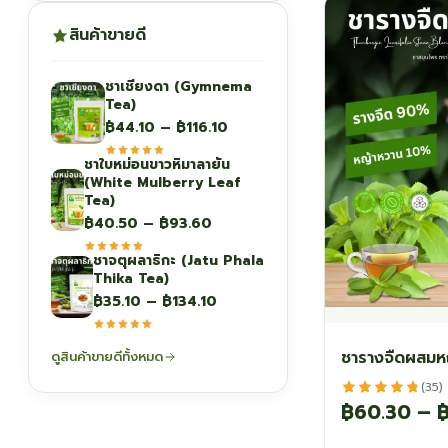
สินค้าขายดี
ชาเชียงดา (Gymnema
Tea)
Price
฿
44.10
–
฿
116.10
range:
ชาใบหม่อนขาวหิมาลายัน
฿44.10
(White Mulberry Leaf
through
Tea)
฿116.10
Price
฿
40.50
–
฿
93.60
range:
ชาจตุผลาธิกะ (Jatu Phala
฿40.50
Thika Tea)
through
Price
฿
35.10
–
฿
134.10
฿93.60
range:
฿35.10
ชารางจืดผสมห
ดูสินค้าขายดีทั้งหมด
through
(35)
฿134.10
฿
60.30
–