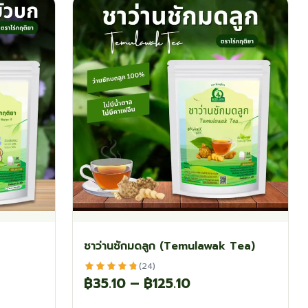
variants.
varian
The
The
options
optio
may
may
be
be
chosen
chos
on
on
the
the
product
produ
page
page
ชาว่านชักมดลูก (Temulawak Tea)
(24)
Price
฿
35.10
–
฿
125.10
range:
This
This