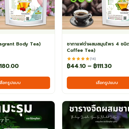
agrant Body Tea)
ชากาแฟดำผสมสมุนไพร 4 ชนิด
Coffee Tea)
(14)
Price
Price
180.00
฿
44.10
–
฿
111.30
range:
range
This
เลือกรูปแบบ
เลือกรูปแบบ
฿67.50
฿44.1
product
has
through
throu
multiple
฿180.00
฿111.3
variants.
The
options