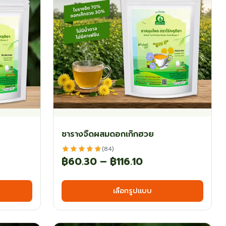
may
may
be
be
chosen
chos
on
on
the
the
product
produ
page
page
ชารางจืดผสมดอกเก๊กฮวย
(84)
Price
฿
60.30
–
฿
116.10
:
range:
This
This
เลือกรูปแบบ
30
฿60.30
product
produ
has
has
ugh
through
multiple
multi
0
฿116.10