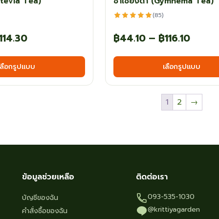
Stevia Tea)
ชาเชียงดา (Gymnema Tea)
(85)
Price
Price
114.30
฿
44.10
–
฿
116.10
range:
range
This
เลือกรูปแบบ
เลือกรูปแบบ
฿44.10
฿44.1
product
has
through
throu
multiple
฿114.30
฿116.1
1
2
→
variants.
The
options
may
be
chosen
ข้อมูลช่วยเหลือ
ติดต่อเรา
on
093-535-1030
บัญชีของฉัน
the
@krittiyagarden
คำสั่งซื้อของฉัน
product