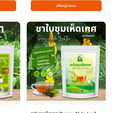
เลือกรูปแบบ
฿35.10
product
produ
has
has
gh
through
multiple
multi
฿125.10
variants.
varian
The
The
options
optio
may
may
be
be
chosen
chos
on
on
the
the
product
produ
page
page