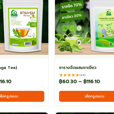
may
be
chosen
on
the
product
page
inga Tea)
ชารางจืดผสมชาเขียว
(44)
Price
Price
116.10
฿
60.30
–
฿
116.10
range:
range
This
เลือกรูปแบบ
เลือกรูปแบบ
฿35.10
฿60.
product
has
through
thro
multiple
฿116.10
฿116.1