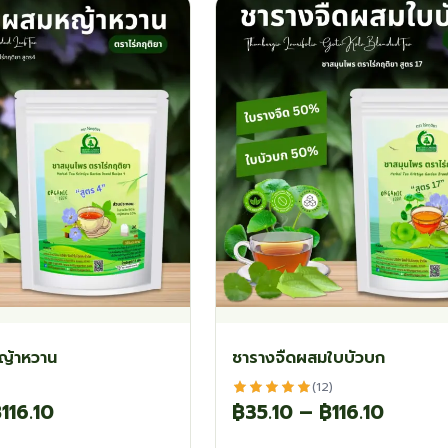
variants.
The
options
may
be
chosen
on
the
product
page
ญ้าหวาน
ชารางจืดผสมใบบัวบก
(12)
Price
Price
฿
116.10
฿
35.10
–
฿
116.10
range:
range:
This