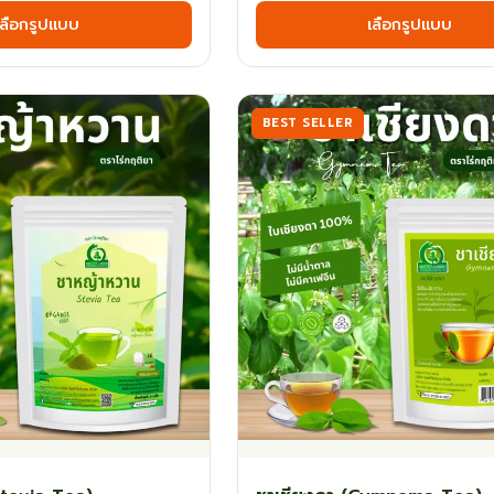
เลือกรูปแบบ
เลือกรูปแบบ
฿60.30
฿35.10
product
has
through
throu
multiple
฿116.10
฿116.10
variants.
BEST SELLER
The
options
may
be
chosen
on
the
product
page