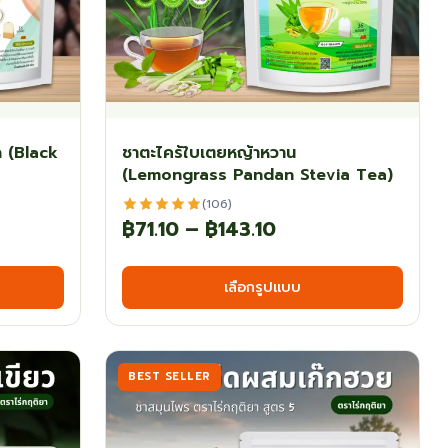
 (Black
ชาตะไคร้ใบเตยหญ้าหวาน
(Lemongrass Pandan Stevia Tea)
(106)
Price
฿
71.10
–
฿
143.10
:
range:
This
This
เลือกรูปแบบ
0
฿71.10
product
produ
has
has
gh
through
multiple
multi
0
฿143.10
variants.
varian
BEST SELLER
The
The
options
optio