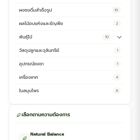
ผงชงดื่มสำเร็จรูป
10
ผลไม้อบแห้งและธัญพืช
2
พันธุ์ไม้
10
ต้นพันธุ์สมุนไพร
5
วัสดุปลูกและจุลินทรีย์
1
ต้นพันธุ์ไม้ป่า
2
อุปกรณ์ชงชา
1
ไม้ดอกไม้ประดับ
4
เครื่องเทศ
4
ใบสมุนไพร
6
เลือกตามความต้องการ
Natural Balance