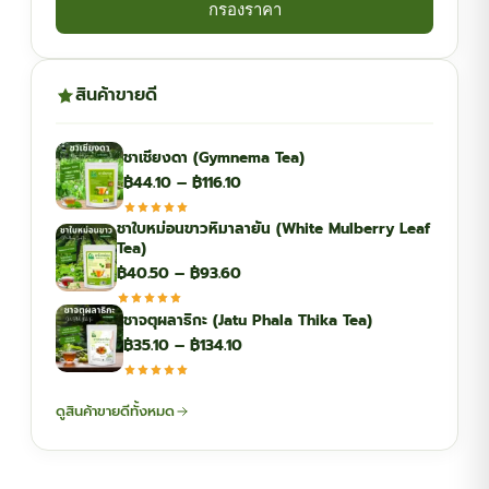
กรองราคา
สินค้าขายดี
ชาเชียงดา (Gymnema Tea)
Price
฿
44.10
–
฿
116.10
range:
ชาใบหม่อนขาวหิมาลายัน (White Mulberry Leaf
฿44.10
Tea)
through
Price
฿
40.50
–
฿
93.60
฿116.10
range:
ชาจตุผลาธิกะ (Jatu Phala Thika Tea)
฿40.50
Price
฿
35.10
–
฿
134.10
through
range:
฿93.60
฿35.10
ดูสินค้าขายดีทั้งหมด
through
฿134.10