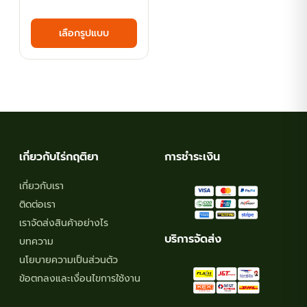
range:
This
เลือกรูปแบบ
฿63.00
product
has
through
multiple
฿111.60
variants.
The
options
may
เกี่ยวกับไร่กฤติยา
การชำระเงิน
be
chosen
เกี่ยวกับเรา
on
ติดต่อเรา
the
เราจัดส่งสินค้าอย่างไร
product
บริการจัดส่ง
บทความ
page
นโยบายความเป็นส่วนตัว
ข้อตกลงและเงื่อนไขการใช้งาน