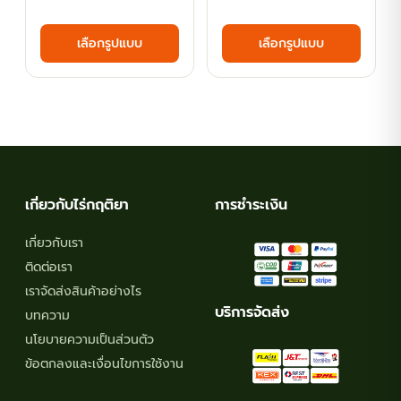
range:
range
This
This
เลือกรูปแบบ
เลือกรูปแบบ
฿35.10
฿62.1
product
produ
has
has
through
thro
multiple
multi
฿116.10
฿107.
variants.
varian
The
The
options
optio
may
may
เกี่ยวกับไร่กฤติยา
การชำระเงิน
be
be
chosen
chos
เกี่ยวกับเรา
on
on
ติดต่อเรา
the
the
เราจัดส่งสินค้าอย่างไร
product
produ
บริการจัดส่ง
บทความ
page
page
นโยบายความเป็นส่วนตัว
ข้อตกลงและเงื่อนไขการใช้งาน