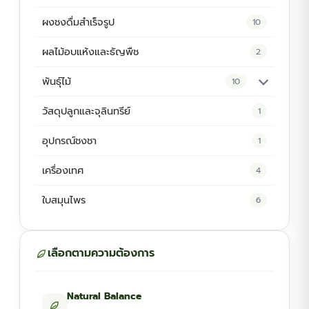
ผงชงดื่มสำเร็จรูป
10
ผลไม้อบแห้งและธัญพืช
2
พันธุ์ไม้
10
ต้นพันธุ์สมุนไพร
5
วัสดุปลูกและจุลินทรีย์
1
ต้นพันธุ์ไม้ป่า
2
อุปกรณ์ชงชา
1
ไม้ดอกไม้ประดับ
4
เครื่องเทศ
4
ใบสมุนไพร
6
เลือกตามความต้องการ
Natural Balance