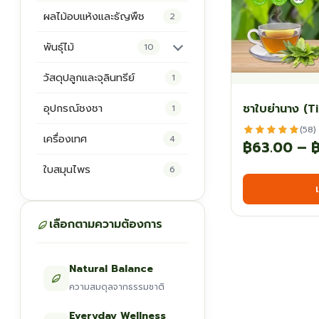
ผลไม้อบแห้งและธัญพืช
2
พันธุ์ไม้
10
ต้นพันธุ์สมุนไพร
5
วัสดุปลูกและจุลินทรีย์
1
ต้นพันธุ์ไม้ป่า
2
ชาใบย่านาง (T
อุปกรณ์ชงชา
1
ไม้ดอกไม้ประดับ
4
(58)
เครื่องเทศ
4
฿
63.00
–
ใบสมุนไพร
6
เลือกตามความต้องการ
Natural Balance
ความสมดุลจากธรรมชาติ
Everyday Wellness