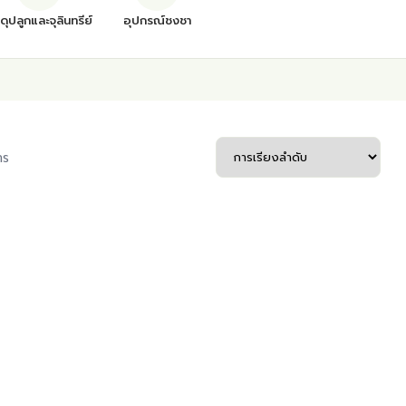
สดุปลูกและจุลินทรีย์
อุปกรณ์ชงชา
าร