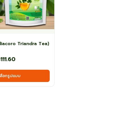
iliacoro Triandra Tea)
Price
฿
111.60
range:
This
เลือกรูปแบบ
฿63.00
product
has
through
multiple
฿111.60
variants.
The
options
may