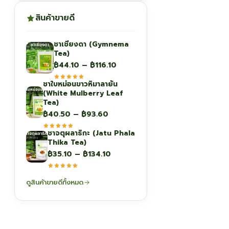
สินค้าขายดี
ชาเชียงดา (Gymnema
Tea)
Price
฿
44.10
–
฿
116.10
range:
ชาใบหม่อนขาวหิมาลายัน
฿44.10
(White Mulberry Leaf
through
Tea)
฿116.10
Price
฿
40.50
–
฿
93.60
range:
ชาจตุผลาธิกะ (Jatu Phala
฿40.50
Thika Tea)
through
Price
฿
35.10
–
฿
134.10
฿93.60
range:
฿35.10
ดูสินค้าขายดีทั้งหมด
through
฿134.10