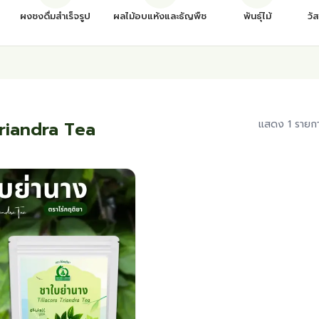
ผงชงดื่มสำเร็จรูป
ผลไม้อบแห้งและธัญพืช
พันธุ์ไม้
วั
Triandra Tea
แสดง 1 รายก