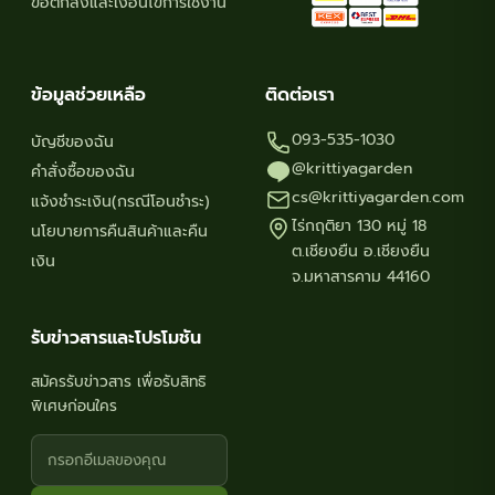
ข้อตกลงและเงื่อนไขการใช้งาน
ข้อมูลช่วยเหลือ
ติดต่อเรา
093-535-1030
บัญชีของฉัน
@krittiyagarden
คำสั่งซื้อของฉัน
cs@krittiyagarden.com
แจ้งชำระเงิน(กรณีโอนชำระ)
ไร่กฤติยา 130 หมู่ 18
นโยบายการคืนสินค้าและคืน
ต.เชียงยืน อ.เชียงยืน
เงิน
จ.มหาสารคาม 44160
รับข่าวสารและโปรโมชัน
สมัครรับข่าวสาร เพื่อรับสิทธิ
พิเศษก่อนใคร