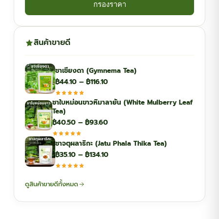
กรองราคา
สินค้าขายดี
ชาเชียงดา (Gymnema Tea)
Price
฿
44.10
–
฿
116.10
range:
ชาใบหม่อนขาวหิมาลายัน (White Mulberry Leaf
฿44.10
Tea)
through
Price
฿
40.50
–
฿
93.60
฿116.10
range:
ชาจตุผลาธิกะ (Jatu Phala Thika Tea)
฿40.50
Price
฿
35.10
–
฿
134.10
through
range:
฿93.60
฿35.10
ดูสินค้าขายดีทั้งหมด
through
฿134.10