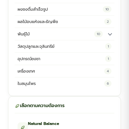
ผงชงดื่มสำเร็จรูป
10
ผลไม้อบแห้งและธัญพืช
2
พันธุ์ไม้
10
ต้นพันธุ์สมุนไพร
5
วัสดุปลูกและจุลินทรีย์
1
ต้นพันธุ์ไม้ป่า
2
อุปกรณ์ชงชา
1
ไม้ดอกไม้ประดับ
4
เครื่องเทศ
4
ใบสมุนไพร
6
เลือกตามความต้องการ
Natural Balance