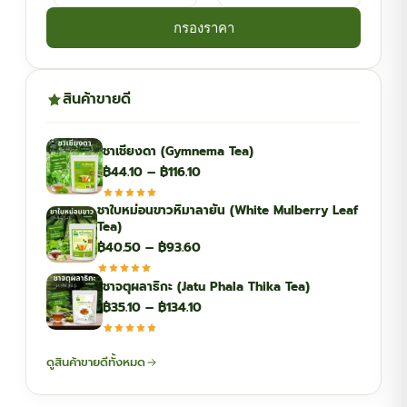
กรองราคา
สินค้าขายดี
ชาเชียงดา (Gymnema Tea)
Price
฿
44.10
–
฿
116.10
range:
ชาใบหม่อนขาวหิมาลายัน (White Mulberry Leaf
฿44.10
Tea)
through
Price
฿
40.50
–
฿
93.60
฿116.10
range:
ชาจตุผลาธิกะ (Jatu Phala Thika Tea)
฿40.50
Price
฿
35.10
–
฿
134.10
through
range:
฿93.60
฿35.10
ดูสินค้าขายดีทั้งหมด
through
฿134.10