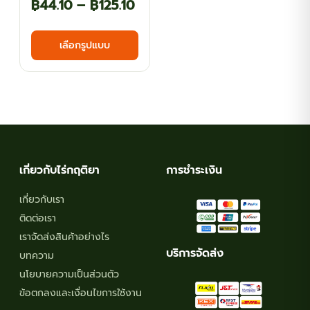
Price
฿
44.10
–
฿
125.10
range:
This
เลือกรูปแบบ
฿44.10
product
has
through
multiple
฿125.10
variants.
The
options
may
เกี่ยวกับไร่กฤติยา
การชำระเงิน
be
chosen
เกี่ยวกับเรา
on
ติดต่อเรา
the
เราจัดส่งสินค้าอย่างไร
product
บริการจัดส่ง
บทความ
page
นโยบายความเป็นส่วนตัว
ข้อตกลงและเงื่อนไขการใช้งาน