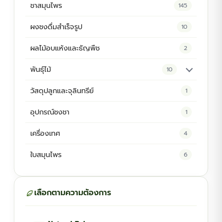
ชาสมุนไพร
145
ผงชงดื่มสำเร็จรูป
10
ผลไม้อบแห้งและธัญพืช
2
พันธุ์ไม้
10
ต้นพันธุ์สมุนไพร
5
วัสดุปลูกและจุลินทรีย์
1
ต้นพันธุ์ไม้ป่า
2
อุปกรณ์ชงชา
1
ไม้ดอกไม้ประดับ
4
เครื่องเทศ
4
ใบสมุนไพร
6
เลือกตามความต้องการ