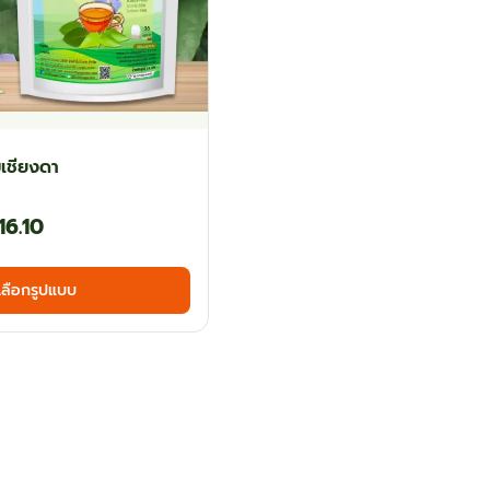
เชียงดา
Price
16.10
range:
This
เลือกรูปแบบ
฿44.10
product
has
through
multiple
฿116.10
variants.
The
options
may