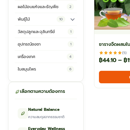
ผลไม้อบแห้งและธัญพืช
2
พันธุ์ไม้
10
ต้นพันธุ์สมุนไพร
5
วัสดุปลูกและจุลินทรีย์
1
ต้นพันธุ์ไม้ป่า
2
ชารางจืดผสมใบ
อุปกรณ์ชงชา
1
ไม้ดอกไม้ประดับ
4
(5)
เครื่องเทศ
4
฿
44.10
–
฿
1
ใบสมุนไพร
6
เลือกตามความต้องการ
Natural Balance
ความสมดุลจากธรรมชาติ
Everyday Wellness