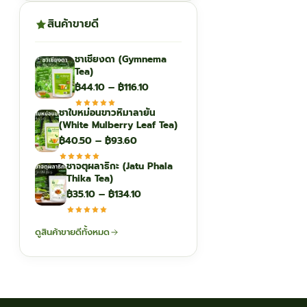
สินค้าขายดี
ชาเชียงดา (Gymnema
Tea)
Price
฿
44.10
–
฿
116.10
range:
ชาใบหม่อนขาวหิมาลายัน
฿44.10
(White Mulberry Leaf Tea)
through
Price
฿
40.50
–
฿
93.60
฿116.10
range:
ชาจตุผลาธิกะ (Jatu Phala
฿40.50
Thika Tea)
through
Price
฿
35.10
–
฿
134.10
฿93.60
range:
฿35.10
ดูสินค้าขายดีทั้งหมด
through
฿134.10