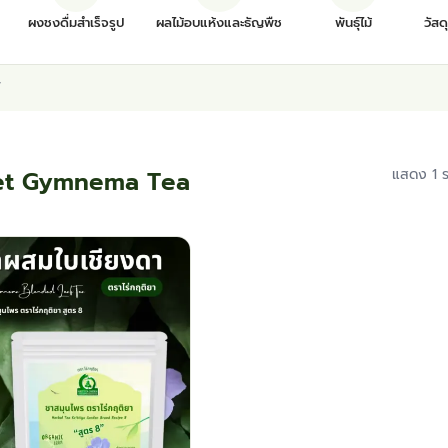
ผงชงดื่มสำเร็จรูป
ผลไม้อบแห้งและธัญพืช
พันธุ์ไม้
วัสด
”
et Gymnema Tea
แสดง 1 