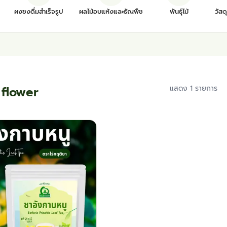
ผงชงดื่มสำเร็จรูป
ผลไม้อบแห้งและธัญพืช
พันธุ์ไม้
วัสด
 flower
แสดง 1 รายการ