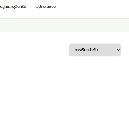
ุปลูกและจุลินทรีย์
อุปกรณ์ชงชา