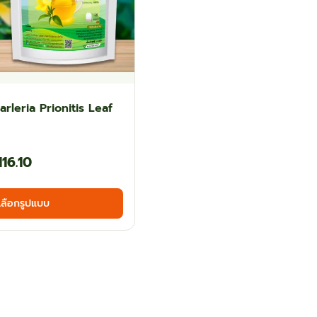
arleria Prionitis Leaf
Price
116.10
range:
This
เลือกรูปแบบ
฿64.80
product
has
through
multiple
฿116.10
variants.
The
options