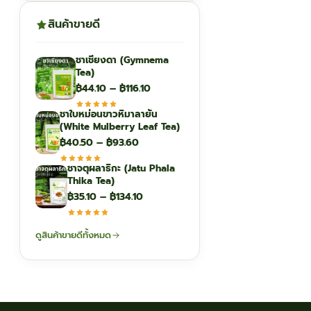
สินค้าขายดี
ชาเชียงดา (Gymnema
Tea)
Price
฿
44.10
–
฿
116.10
range:
ชาใบหม่อนขาวหิมาลายัน
฿44.10
(White Mulberry Leaf Tea)
through
Price
฿
40.50
–
฿
93.60
฿116.10
range:
ชาจตุผลาธิกะ (Jatu Phala
฿40.50
Thika Tea)
through
Price
฿
35.10
–
฿
134.10
฿93.60
range:
฿35.10
ดูสินค้าขายดีทั้งหมด
through
฿134.10