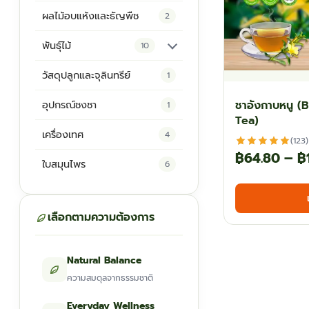
ผลไม้อบแห้งและธัญพืช
2
พันธุ์ไม้
10
ต้นพันธุ์สมุนไพร
5
วัสดุปลูกและจุลินทรีย์
1
ต้นพันธุ์ไม้ป่า
2
ชาอังกาบหนู (B
อุปกรณ์ชงชา
1
Tea)
ไม้ดอกไม้ประดับ
4
เครื่องเทศ
4
(123)
฿
64.80
–
฿
ใบสมุนไพร
6
เลือกตามความต้องการ
Natural Balance
ความสมดุลจากธรรมชาติ
Everyday Wellness