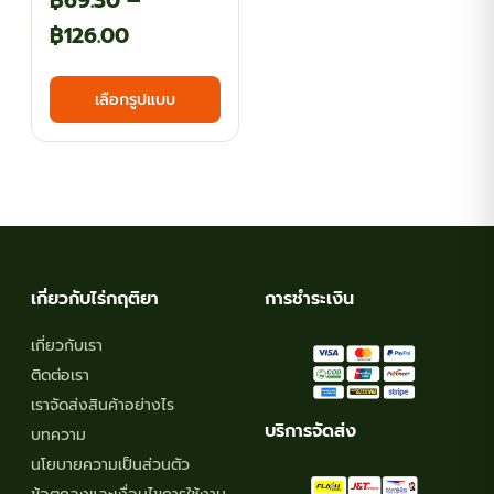
฿
69.30
–
Price
฿
126.00
range:
This
เลือกรูปแบบ
฿69.30
product
has
through
multiple
฿126.00
variants.
The
options
may
เกี่ยวกับไร่กฤติยา
การชำระเงิน
be
chosen
เกี่ยวกับเรา
on
ติดต่อเรา
the
เราจัดส่งสินค้าอย่างไร
product
บริการจัดส่ง
บทความ
page
นโยบายความเป็นส่วนตัว