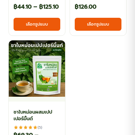
Price
Price
฿
44.10
–
฿
125.10
฿
126.00
range:
range:
This
This
เลือกรูปแบบ
เลือกรูปแบบ
฿44.10
฿69.30
product
produ
has
has
through
through
multiple
multi
฿125.10
฿126.00
variants.
varian
The
The
options
optio
may
may
be
be
chosen
chos
on
on
the
the
ชาใบหม่อนผสมเปป
product
produ
เปอร์มิ้นต์
page
page
(5)