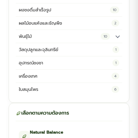
ผงชงดื่มสำเร็จรูป
10
ผลไม้อบแห้งและธัญพืช
2
พันธุ์ไม้
10
ต้นพันธุ์สมุนไพร
5
วัสดุปลูกและจุลินทรีย์
1
ต้นพันธุ์ไม้ป่า
2
อุปกรณ์ชงชา
1
ไม้ดอกไม้ประดับ
4
เครื่องเทศ
4
ใบสมุนไพร
6
เลือกตามความต้องการ
Natural Balance