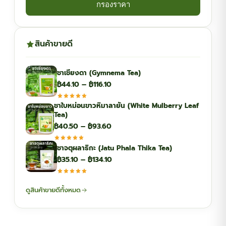
กรองราคา
สินค้าขายดี
ชาเชียงดา (Gymnema Tea)
Price
฿
44.10
–
฿
116.10
range:
ชาใบหม่อนขาวหิมาลายัน (White Mulberry Leaf
฿44.10
Tea)
through
Price
฿
40.50
–
฿
93.60
฿116.10
range:
ชาจตุผลาธิกะ (Jatu Phala Thika Tea)
฿40.50
Price
฿
35.10
–
฿
134.10
through
range:
฿93.60
฿35.10
ดูสินค้าขายดีทั้งหมด
through
฿134.10