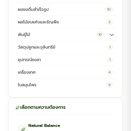
ผงชงดื่มสำเร็จรูป
10
ผลไม้อบแห้งและธัญพืช
2
พันธุ์ไม้
10
ต้นพันธุ์สมุนไพร
5
วัสดุปลูกและจุลินทรีย์
1
ต้นพันธุ์ไม้ป่า
2
อุปกรณ์ชงชา
1
ไม้ดอกไม้ประดับ
4
เครื่องเทศ
4
ใบสมุนไพร
6
เลือกตามความต้องการ
Natural Balance