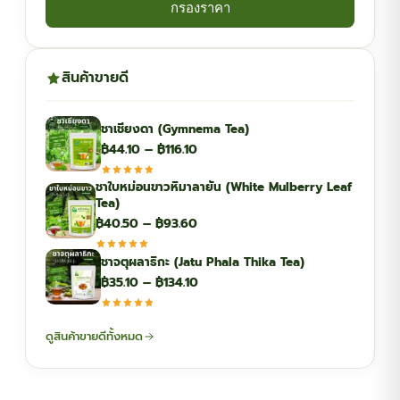
กรองราคา
สินค้าขายดี
ชาเชียงดา (Gymnema Tea)
Price
฿
44.10
–
฿
116.10
range:
ชาใบหม่อนขาวหิมาลายัน (White Mulberry Leaf
฿44.10
Tea)
through
Price
฿
40.50
–
฿
93.60
฿116.10
range:
ชาจตุผลาธิกะ (Jatu Phala Thika Tea)
฿40.50
Price
฿
35.10
–
฿
134.10
through
range:
฿93.60
฿35.10
ดูสินค้าขายดีทั้งหมด
through
฿134.10