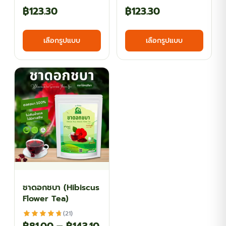
Price
Price
฿
123.30
฿
123.30
range:
range:
This
This
เลือกรูปแบบ
เลือกรูปแบบ
฿67.50
฿67.50
product
produ
has
has
through
through
multiple
multi
฿123.30
฿123.30
variants.
varian
The
The
options
optio
may
may
be
be
chosen
chos
on
on
the
the
ชาดอกชบา (Hibiscus
product
produ
Flower Tea)
page
page
(21)
Price