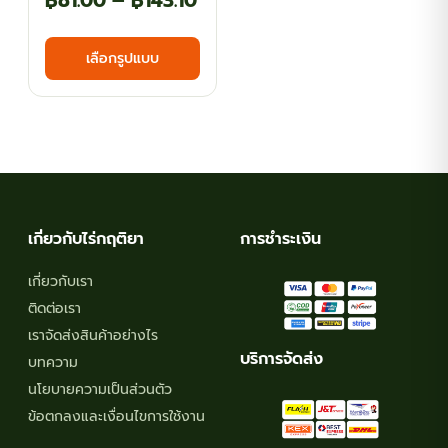
฿
81.00
–
฿
143.10
range:
This
เลือกรูปแบบ
฿81.00
product
has
through
multiple
฿143.10
variants.
The
options
may
เกี่ยวกับไร่กฤติยา
การชำระเงิน
be
chosen
เกี่ยวกับเรา
on
ติดต่อเรา
the
เราจัดส่งสินค้าอย่างไร
product
บริการจัดส่ง
บทความ
page
นโยบายความเป็นส่วนตัว
ข้อตกลงและเงื่อนไขการใช้งาน