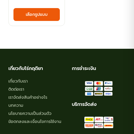
range:
This
เลือกรูปแบบ
฿44.10
product
has
through
multiple
฿116.10
variants.
The
options
may
เกี่ยวกับไร่กฤติยา
การชำระเงิน
be
chosen
เกี่ยวกับเรา
on
ติดต่อเรา
the
เราจัดส่งสินค้าอย่างไร
product
บริการจัดส่ง
บทความ
page
นโยบายความเป็นส่วนตัว
ข้อตกลงและเงื่อนไขการใช้งาน