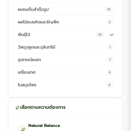
ผงชงดื่มสำเร็จรูป
10
ผลไม้อบแห้งและธัญพืช
2
พันธุ์ไม้
10
ต้นพันธุ์สมุนไพร
5
วัสดุปลูกและจุลินทรีย์
1
ต้นพันธุ์ไม้ป่า
2
อุปกรณ์ชงชา
1
ไม้ดอกไม้ประดับ
4
เครื่องเทศ
4
ใบสมุนไพร
6
เลือกตามความต้องการ
Natural Balance