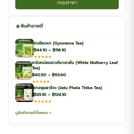
กรองราคา
สินค้าขายดี
ชาเชียงดา (Gymnema Tea)
Price
฿
44.10
–
฿
116.10
range:
ชาใบหม่อนขาวหิมาลายัน (White Mulberry Leaf
฿44.10
Tea)
through
Price
฿
40.50
–
฿
93.60
฿116.10
range:
ชาจตุผลาธิกะ (Jatu Phala Thika Tea)
฿40.50
Price
฿
35.10
–
฿
134.10
through
range:
฿93.60
฿35.10
ดูสินค้าขายดีทั้งหมด
through
฿134.10