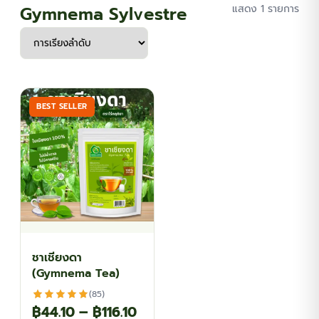
Gymnema Sylvestre
แสดง 1 รายการ
BEST SELLER
ชาเชียงดา
(Gymnema Tea)
(85)
Price
฿
44.10
–
฿
116.10