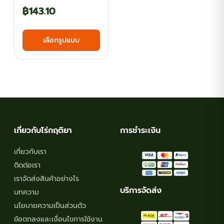
Price
฿
143.10
range:
This
เลือกรูปแบบ
฿64.80
product
has
through
multiple
฿143.10
variants.
The
options
may
เกี่ยวกับไร่กฤติยา
การชำระเงิน
be
chosen
เกี่ยวกับเรา
on
ติดต่อเรา
the
เราจัดส่งสินค้าอย่างไร
product
บริการจัดส่ง
บทความ
page
นโยบายความเป็นส่วนตัว
ข้อตกลงและเงื่อนไขการใช้งาน