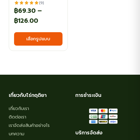
(9)
฿
69.30
–
Price
฿
126.00
range:
This
เลือกรูปแบบ
฿69.30
product
has
through
multiple
฿126.00
variants.
The
options
may
เกี่ยวกับไร่กฤติยา
การชำระเงิน
be
chosen
เกี่ยวกับเรา
on
ติดต่อเรา
the
เราจัดส่งสินค้าอย่างไร
บริการจัดส่ง
product
บทความ