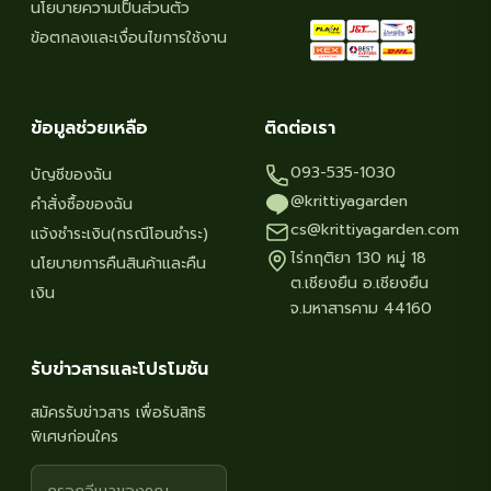
page
นโยบายความเป็นส่วนตัว
ข้อตกลงและเงื่อนไขการใช้งาน
ข้อมูลช่วยเหลือ
ติดต่อเรา
093-535-1030
บัญชีของฉัน
@krittiyagarden
คำสั่งซื้อของฉัน
cs@krittiyagarden.com
แจ้งชำระเงิน(กรณีโอนชำระ)
ไร่กฤติยา 130 หมู่ 18
นโยบายการคืนสินค้าและคืน
ต.เชียงยืน อ.เชียงยืน
เงิน
จ.มหาสารคาม 44160
รับข่าวสารและโปรโมชัน
สมัครรับข่าวสาร เพื่อรับสิทธิ
พิเศษก่อนใคร