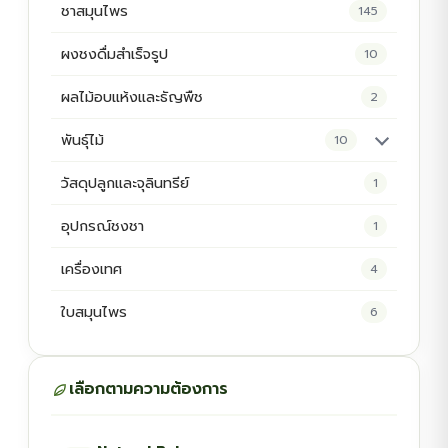
ชาสมุนไพร
145
ผงชงดื่มสำเร็จรูป
10
ผลไม้อบแห้งและธัญพืช
2
พันธุ์ไม้
10
ต้นพันธุ์สมุนไพร
5
วัสดุปลูกและจุลินทรีย์
1
ต้นพันธุ์ไม้ป่า
2
อุปกรณ์ชงชา
1
ไม้ดอกไม้ประดับ
4
เครื่องเทศ
4
ใบสมุนไพร
6
เลือกตามความต้องการ