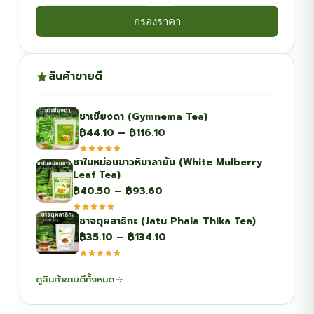
กรองราคา
สินค้าขายดี
ชาเชียงดา (Gymnema Tea)
Price
฿
44.10
–
฿
116.10
range:
ชาใบหม่อนขาวหิมาลายัน (White Mulberry
฿44.10
Leaf Tea)
through
Price
฿
40.50
–
฿
93.60
฿116.10
range:
ชาจตุผลาธิกะ (Jatu Phala Thika Tea)
฿40.50
Price
฿
35.10
–
฿
134.10
through
range:
฿93.60
฿35.10
ดูสินค้าขายดีทั้งหมด
through
฿134.10