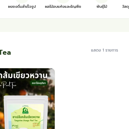
ผงชงดื่มสำเร็จรูป
ผลไม้อบแห้งและธัญพืช
พันธุ์ไม้
วัสด
 Tea
แสดง 1 รายการ