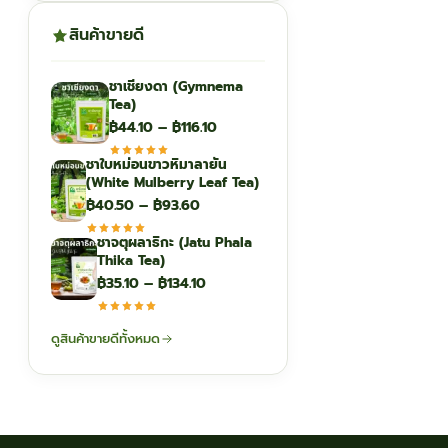
สินค้าขายดี
ชาเชียงดา (Gymnema
Tea)
Price
฿
44.10
–
฿
116.10
range:
ชาใบหม่อนขาวหิมาลายัน
฿44.10
(White Mulberry Leaf Tea)
through
Price
฿
40.50
–
฿
93.60
฿116.10
range:
ชาจตุผลาธิกะ (Jatu Phala
฿40.50
Thika Tea)
through
Price
฿
35.10
–
฿
134.10
฿93.60
range:
฿35.10
ดูสินค้าขายดีทั้งหมด
through
฿134.10