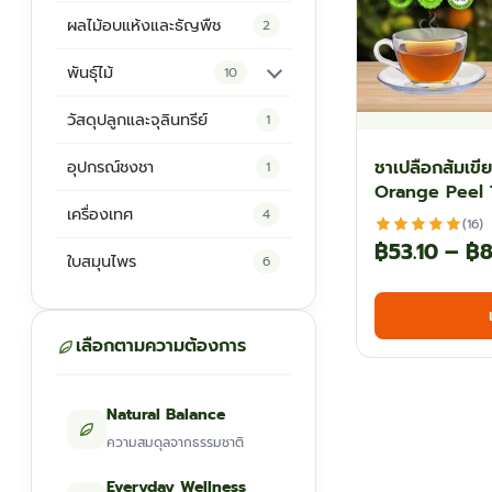
ผลไม้อบแห้งและธัญพืช
2
พันธุ์ไม้
10
ต้นพันธุ์สมุนไพร
5
วัสดุปลูกและจุลินทรีย์
1
ต้นพันธุ์ไม้ป่า
2
ชาเปลือกส้มเข
อุปกรณ์ชงชา
1
Orange Peel 
ไม้ดอกไม้ประดับ
4
เครื่องเทศ
4
(16)
฿
53.10
–
฿
8
ใบสมุนไพร
6
เลือกตามความต้องการ
Natural Balance
ความสมดุลจากธรรมชาติ
Everyday Wellness