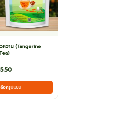
ียวหวาน (Tangerine
Tea)
Price
5.50
range:
This
เลือกรูปแบบ
฿53.10
product
has
through
multiple
฿85.50
variants.
The
options