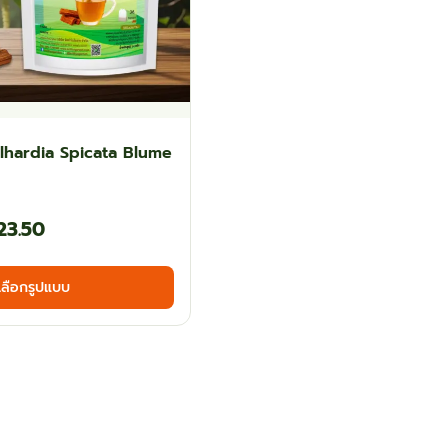
lhardia Spicata Blume
Price
23.50
range:
This
เลือกรูปแบบ
฿35.10
product
has
through
multiple
฿123.50
variants.
The
options