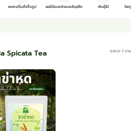
ผงชงดื่มสำเร็จรูป
ผลไม้อบแห้งและธัญพืช
พันธุ์ไม้
วัสด
a Spicata Tea
แสดง 1 รา