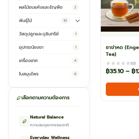
ผลไม้อบแห้งและธัญพืช
2
พันธุ์ไม้
10
ต้นพันธุ์สมุนไพร
5
วัสดุปลูกและจุลินทรีย์
1
ต้นพันธุ์ไม้ป่า
2
ชาข่าหด (Enge
อุปกรณ์ชงชา
1
Tea)
ไม้ดอกไม้ประดับ
4
เครื่องเทศ
4
(0)
฿
35.10
–
฿
1
ใบสมุนไพร
6
เลือกตามความต้องการ
Natural Balance
ความสมดุลจากธรรมชาติ
Everyday Wellness