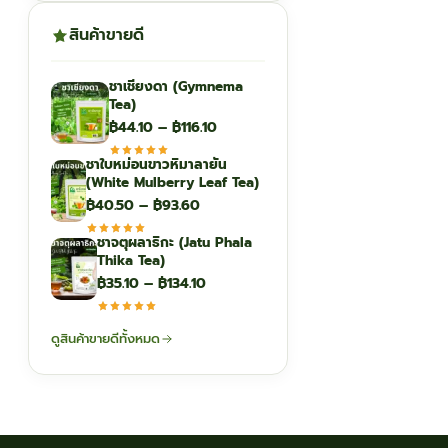
สินค้าขายดี
ชาเชียงดา (Gymnema
Tea)
Price
฿
44.10
–
฿
116.10
range:
ชาใบหม่อนขาวหิมาลายัน
฿44.10
(White Mulberry Leaf Tea)
through
Price
฿
40.50
–
฿
93.60
฿116.10
range:
ชาจตุผลาธิกะ (Jatu Phala
฿40.50
Thika Tea)
through
Price
฿
35.10
–
฿
134.10
฿93.60
range:
฿35.10
ดูสินค้าขายดีทั้งหมด
through
฿134.10