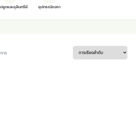
ุปลูกและจุลินทรีย์
อุปกรณ์ชงชา
ยการ