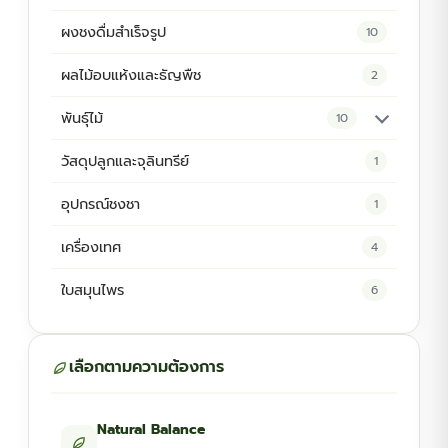
ผงชงดื่มสำเร็จรูป
10
ผลไม้อบแห้งและธัญพืช
2
พันธุ์ไม้
10
ต้นพันธุ์สมุนไพร
5
วัสดุปลูกและจุลินทรีย์
1
ต้นพันธุ์ไม้ป่า
2
อุปกรณ์ชงชา
1
ไม้ดอกไม้ประดับ
4
เครื่องเทศ
4
ใบสมุนไพร
6
เลือกตามความต้องการ
Natural Balance