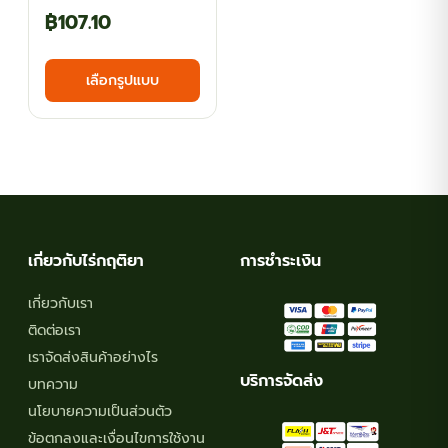
Price
฿
107.10
range:
This
เลือกรูปแบบ
฿60.30
product
has
through
multiple
฿107.10
variants.
The
options
may
เกี่ยวกับไร่กฤติยา
การชำระเงิน
be
chosen
เกี่ยวกับเรา
on
ติดต่อเรา
the
เราจัดส่งสินค้าอย่างไร
product
บริการจัดส่ง
บทความ
page
นโยบายความเป็นส่วนตัว
ข้อตกลงและเงื่อนไขการใช้งาน