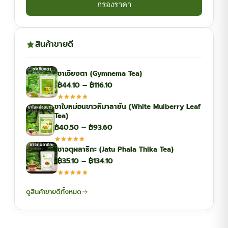
กรองราคา
สินค้าขายดี
ชาเชียงดา (Gymnema Tea)
Price
฿
44.10
–
฿
116.10
range:
ชาใบหม่อนขาวหิมาลายัน (White Mulberry Leaf
฿44.10
Tea)
through
Price
฿
40.50
–
฿
93.60
฿116.10
range:
ชาจตุผลาธิกะ (Jatu Phala Thika Tea)
฿40.50
Price
฿
35.10
–
฿
134.10
through
range:
฿93.60
฿35.10
ดูสินค้าขายดีทั้งหมด
through
฿134.10