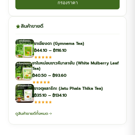
กรองราคา
สินค้าขายดี
ชาเชียงดา (Gymnema Tea)
Price
฿
44.10
–
฿
116.10
range:
ชาใบหม่อนขาวหิมาลายัน (White Mulberry Leaf
฿44.10
Tea)
through
Price
฿
40.50
–
฿
93.60
฿116.10
range:
ชาจตุผลาธิกะ (Jatu Phala Thika Tea)
฿40.50
Price
฿
35.10
–
฿
134.10
through
range:
฿93.60
฿35.10
ดูสินค้าขายดีทั้งหมด
through
฿134.10