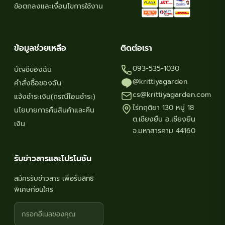
ข้อตกลงและเงื่อนไขการใช้งาน
ข้อมูลช่วยเหลือ
ติดต่อเรา
093-535-1030
บัญชีของฉัน
@krittiyagarden
คำสั่งซื้อของฉัน
cs@krittiyagarden.com
แจ้งชำระเงิน(กรณีโอนชำระ)
ไร่กฤติยา 130 หมู่ 18
นโยบายการคืนสินค้าและคืน
ต.เชียงยืน อ.เชียงยืน
เงิน
จ.มหาสารคาม 44160
รับข่าวสารและโปรโมชัน
สมัครรับข่าวสาร เพื่อรับสิทธิ
พิเศษก่อนใคร