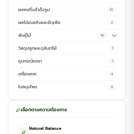
ผงชงดื่มสำเร็จรูป
10
ผลไม้อบแห้งและธัญพืช
2
พันธุ์ไม้
10
ต้นพันธุ์สมุนไพร
5
วัสดุปลูกและจุลินทรีย์
1
ต้นพันธุ์ไม้ป่า
2
อุปกรณ์ชงชา
1
ไม้ดอกไม้ประดับ
4
เครื่องเทศ
4
ใบสมุนไพร
6
เลือกตามความต้องการ
Natural Balance