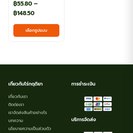
฿
55.80
–
Price
฿
148.50
range:
This
เลือกรูปแบบ
฿55.80
product
has
through
multiple
฿148.50
variants.
The
options
may
เกี่ยวกับไร่กฤติยา
การชำระเงิน
be
chosen
เกี่ยวกับเรา
on
ติดต่อเรา
the
เราจัดส่งสินค้าอย่างไร
product
บริการจัดส่ง
บทความ
page
นโยบายความเป็นส่วนตัว