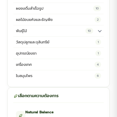
ผงชงดื่มสำเร็จรูป
10
ผลไม้อบแห้งและธัญพืช
2
พันธุ์ไม้
10
ต้นพันธุ์สมุนไพร
5
วัสดุปลูกและจุลินทรีย์
1
ต้นพันธุ์ไม้ป่า
2
อุปกรณ์ชงชา
1
ไม้ดอกไม้ประดับ
4
เครื่องเทศ
4
ใบสมุนไพร
6
เลือกตามความต้องการ
Natural Balance