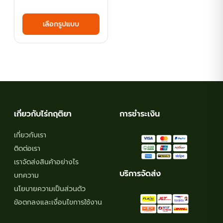
range:
This
เลือกรูปแบบ
฿58.50
product
has
through
multiple
฿85.50
variants.
The
options
may
เกี่ยวกับไร่กฤติยา
การชำระเงิน
be
chosen
เกี่ยวกับเรา
on
ติดต่อเรา
the
เราจัดส่งสินค้าอย่างไร
product
บริการจัดส่ง
บทความ
page
นโยบายความเป็นส่วนตัว
ข้อตกลงและเงื่อนไขการใช้งาน