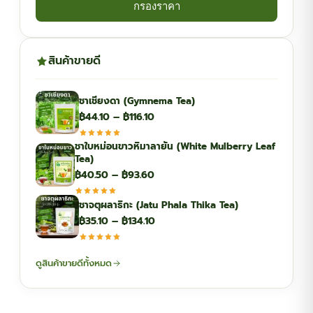
กรองราคา
สินค้าขายดี
ชาเชียงดา (Gymnema Tea)
Price
฿
44.10
–
฿
116.10
range:
ชาใบหม่อนขาวหิมาลายัน (White Mulberry Leaf
฿44.10
Tea)
through
Price
฿
40.50
–
฿
93.60
฿116.10
range:
ชาจตุผลาธิกะ (Jatu Phala Thika Tea)
฿40.50
Price
฿
35.10
–
฿
134.10
through
range:
฿93.60
฿35.10
ดูสินค้าขายดีทั้งหมด
through
฿134.10