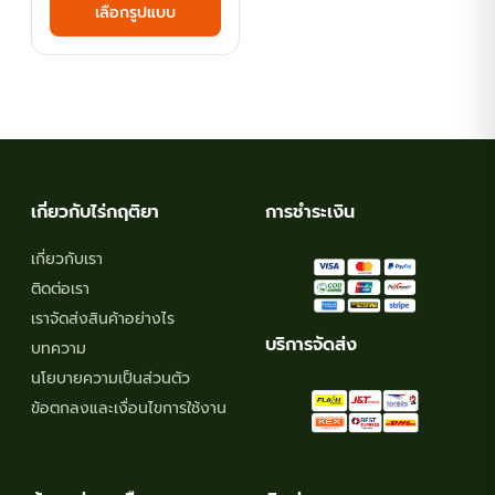
เลือกรูปแบบ
฿58.50
product
has
through
multiple
฿107.10
variants.
The
options
may
เกี่ยวกับไร่กฤติยา
การชำระเงิน
be
chosen
เกี่ยวกับเรา
on
ติดต่อเรา
the
เราจัดส่งสินค้าอย่างไร
product
บริการจัดส่ง
บทความ
page
นโยบายความเป็นส่วนตัว
ข้อตกลงและเงื่อนไขการใช้งาน