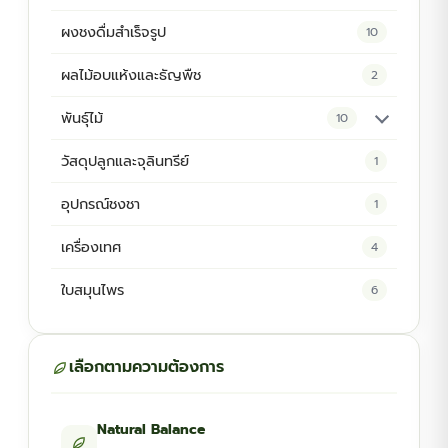
ผงชงดื่มสำเร็จรูป
10
ผลไม้อบแห้งและธัญพืช
2
พันธุ์ไม้
10
ต้นพันธุ์สมุนไพร
5
วัสดุปลูกและจุลินทรีย์
1
ต้นพันธุ์ไม้ป่า
2
อุปกรณ์ชงชา
1
ไม้ดอกไม้ประดับ
4
เครื่องเทศ
4
ใบสมุนไพร
6
เลือกตามความต้องการ
Natural Balance