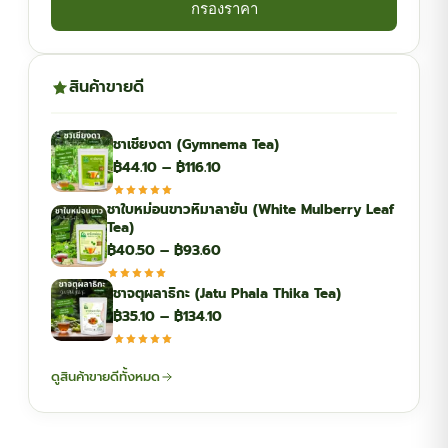
กรองราคา
สินค้าขายดี
ชาเชียงดา (Gymnema Tea)
Price
฿
44.10
–
฿
116.10
range:
ชาใบหม่อนขาวหิมาลายัน (White Mulberry Leaf
฿44.10
Tea)
through
Price
฿
40.50
–
฿
93.60
฿116.10
range:
ชาจตุผลาธิกะ (Jatu Phala Thika Tea)
฿40.50
Price
฿
35.10
–
฿
134.10
through
range:
฿93.60
฿35.10
ดูสินค้าขายดีทั้งหมด
through
฿134.10