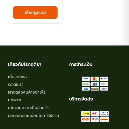
range:
This
เลือกรูปแบบ
฿171.00
product
has
through
multiple
฿315.00
variants.
The
options
may
เกี่ยวกับไร่กฤติยา
การชำระเงิน
be
chosen
เกี่ยวกับเรา
on
ติดต่อเรา
the
เราจัดส่งสินค้าอย่างไร
product
บริการจัดส่ง
บทความ
page
นโยบายความเป็นส่วนตัว
ข้อตกลงและเงื่อนไขการใช้งาน