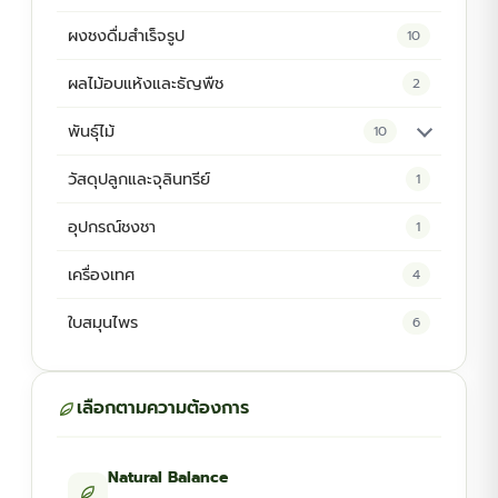
ผงชงดื่มสำเร็จรูป
10
ผลไม้อบแห้งและธัญพืช
2
พันธุ์ไม้
10
ต้นพันธุ์สมุนไพร
5
วัสดุปลูกและจุลินทรีย์
1
ต้นพันธุ์ไม้ป่า
2
อุปกรณ์ชงชา
1
ไม้ดอกไม้ประดับ
4
เครื่องเทศ
4
ใบสมุนไพร
6
เลือกตามความต้องการ
Natural Balance