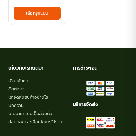
range:
This
เลือกรูปแบบ
฿60.30
product
has
through
multiple
฿107.10
variants.
The
options
may
เกี่ยวกับไร่กฤติยา
การชำระเงิน
be
chosen
เกี่ยวกับเรา
on
ติดต่อเรา
the
เราจัดส่งสินค้าอย่างไร
product
บริการจัดส่ง
บทความ
page
นโยบายความเป็นส่วนตัว
ข้อตกลงและเงื่อนไขการใช้งาน