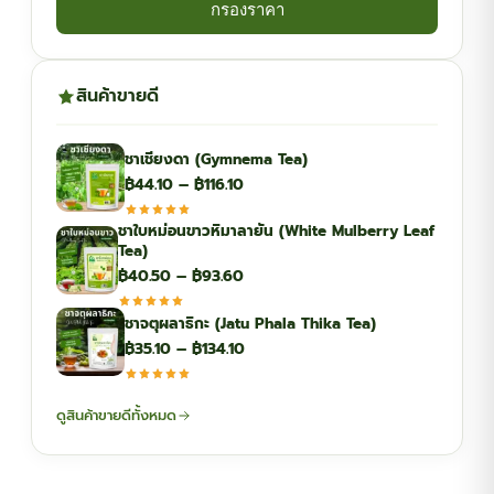
กรองราคา
สินค้าขายดี
ชาเชียงดา (Gymnema Tea)
Price
฿
44.10
–
฿
116.10
range:
ชาใบหม่อนขาวหิมาลายัน (White Mulberry Leaf
฿44.10
Tea)
through
Price
฿
40.50
–
฿
93.60
฿116.10
range:
ชาจตุผลาธิกะ (Jatu Phala Thika Tea)
฿40.50
Price
฿
35.10
–
฿
134.10
through
range:
฿93.60
฿35.10
ดูสินค้าขายดีทั้งหมด
through
฿134.10