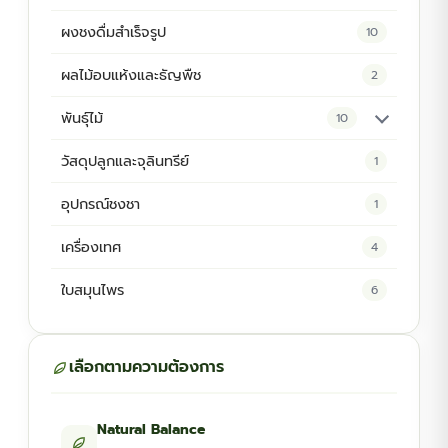
ผงชงดื่มสำเร็จรูป
10
ผลไม้อบแห้งและธัญพืช
2
พันธุ์ไม้
10
ต้นพันธุ์สมุนไพร
5
วัสดุปลูกและจุลินทรีย์
1
ต้นพันธุ์ไม้ป่า
2
อุปกรณ์ชงชา
1
ไม้ดอกไม้ประดับ
4
เครื่องเทศ
4
ใบสมุนไพร
6
เลือกตามความต้องการ
Natural Balance