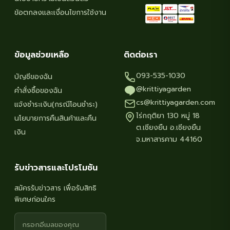
ข้อตกลงและเงื่อนไขการใช้งาน
ข้อมูลช่วยเหลือ
ติดต่อเรา
093-535-1030
บัญชีของฉัน
@krittiyagarden
คำสั่งซื้อของฉัน
cs@krittiyagarden.com
แจ้งชำระเงิน(กรณีโอนชำระ)
ไร่กฤติยา 130 หมู่ 18
นโยบายการคืนสินค้าและคืน
ต.เชียงยืน อ.เชียงยืน
เงิน
จ.มหาสารคาม 44160
รับข่าวสารและโปรโมชัน
สมัครรับข่าวสาร เพื่อรับสิทธิ
พิเศษก่อนใคร