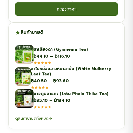
กรองราคา
สินค้าขายดี
ชาเชียงดา (Gymnema Tea)
Price
฿
44.10
–
฿
116.10
range:
ชาใบหม่อนขาวหิมาลายัน (White Mulberry
฿44.10
Leaf Tea)
through
Price
฿
40.50
–
฿
93.60
฿116.10
range:
ชาจตุผลาธิกะ (Jatu Phala Thika Tea)
฿40.50
Price
฿
35.10
–
฿
134.10
through
range:
฿93.60
฿35.10
ดูสินค้าขายดีทั้งหมด
through
฿134.10