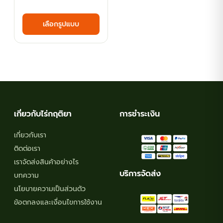
range:
This
เลือกรูปแบบ
฿78.30
product
has
through
multiple
฿143.10
variants.
The
options
may
เกี่ยวกับไร่กฤติยา
การชำระเงิน
be
chosen
เกี่ยวกับเรา
on
ติดต่อเรา
the
เราจัดส่งสินค้าอย่างไร
product
บริการจัดส่ง
บทความ
page
นโยบายความเป็นส่วนตัว
ข้อตกลงและเงื่อนไขการใช้งาน