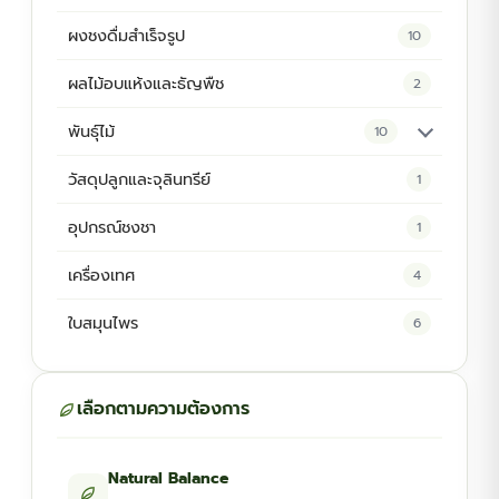
ผงชงดื่มสำเร็จรูป
10
ผลไม้อบแห้งและธัญพืช
2
พันธุ์ไม้
10
ต้นพันธุ์สมุนไพร
5
วัสดุปลูกและจุลินทรีย์
1
ต้นพันธุ์ไม้ป่า
2
อุปกรณ์ชงชา
1
ไม้ดอกไม้ประดับ
4
เครื่องเทศ
4
ใบสมุนไพร
6
เลือกตามความต้องการ
Natural Balance