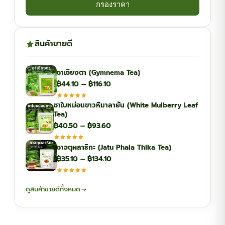
กรองราคา
สินค้าขายดี
ชาเชียงดา (Gymnema Tea)
Price
฿
44.10
–
฿
116.10
range:
ชาใบหม่อนขาวหิมาลายัน (White Mulberry Leaf
฿44.10
Tea)
through
Price
฿
40.50
–
฿
93.60
฿116.10
range:
ชาจตุผลาธิกะ (Jatu Phala Thika Tea)
฿40.50
Price
฿
35.10
–
฿
134.10
through
range:
฿93.60
฿35.10
ดูสินค้าขายดีทั้งหมด
through
฿134.10