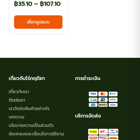
Price
฿
35.10
–
฿
107.10
range:
This
เลือกรูปแบบ
฿35.10
product
has
through
multiple
฿107.10
variants.
The
options
may
เกี่ยวกับไร่กฤติยา
การชำระเงิน
be
chosen
เกี่ยวกับเรา
on
ติดต่อเรา
the
เราจัดส่งสินค้าอย่างไร
product
บริการจัดส่ง
บทความ
page
นโยบายความเป็นส่วนตัว
ข้อตกลงและเงื่อนไขการใช้งาน