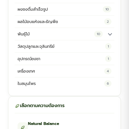
ผงชงดื่มสำเร็จรูป
10
ผลไม้อบแห้งและธัญพืช
2
พันธุ์ไม้
10
ต้นพันธุ์สมุนไพร
5
วัสดุปลูกและจุลินทรีย์
1
ต้นพันธุ์ไม้ป่า
2
อุปกรณ์ชงชา
1
ไม้ดอกไม้ประดับ
4
เครื่องเทศ
4
ใบสมุนไพร
6
เลือกตามความต้องการ
Natural Balance