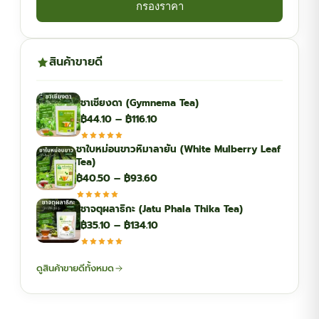
กรองราคา
สินค้าขายดี
ชาเชียงดา (Gymnema Tea)
Price
฿
44.10
–
฿
116.10
range:
ชาใบหม่อนขาวหิมาลายัน (White Mulberry Leaf
฿44.10
Tea)
through
Price
฿
40.50
–
฿
93.60
฿116.10
range:
ชาจตุผลาธิกะ (Jatu Phala Thika Tea)
฿40.50
Price
฿
35.10
–
฿
134.10
through
range:
฿93.60
฿35.10
ดูสินค้าขายดีทั้งหมด
through
฿134.10