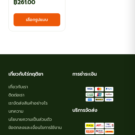
Price
฿
261.00
range:
This
เลือกรูปแบบ
฿143.10
product
has
through
multiple
฿261.00
variants.
The
options
may
เกี่ยวกับไร่กฤติยา
การชำระเงิน
be
chosen
เกี่ยวกับเรา
on
ติดต่อเรา
the
เราจัดส่งสินค้าอย่างไร
product
บริการจัดส่ง
บทความ
page
นโยบายความเป็นส่วนตัว
ข้อตกลงและเงื่อนไขการใช้งาน