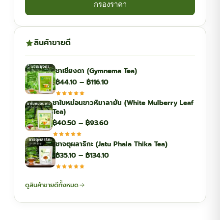
กรองราคา
สินค้าขายดี
ชาเชียงดา (Gymnema Tea)
Price
฿
44.10
–
฿
116.10
range:
ชาใบหม่อนขาวหิมาลายัน (White Mulberry Leaf
฿44.10
Tea)
through
Price
฿
40.50
–
฿
93.60
฿116.10
range:
ชาจตุผลาธิกะ (Jatu Phala Thika Tea)
฿40.50
Price
฿
35.10
–
฿
134.10
through
range:
฿93.60
฿35.10
ดูสินค้าขายดีทั้งหมด
through
฿134.10