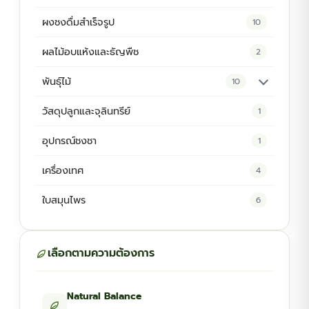
ผงชงดื่มสำเร็จรูป
10
ผลไม้อบแห้งและธัญพืช
2
พันธุ์ไม้
10
ต้นพันธุ์สมุนไพร
5
วัสดุปลูกและจุลินทรีย์
1
ต้นพันธุ์ไม้ป่า
2
อุปกรณ์ชงชา
1
ไม้ดอกไม้ประดับ
4
เครื่องเทศ
4
ใบสมุนไพร
6
เลือกตามความต้องการ
Natural Balance