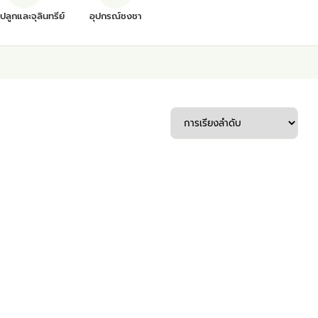
ุปลูกและจุลินทรีย์
อุปกรณ์ชงชา