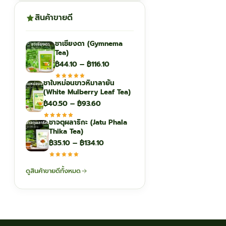
สินค้าขายดี
ชาเชียงดา (Gymnema
Tea)
Price
฿
44.10
–
฿
116.10
range:
ชาใบหม่อนขาวหิมาลายัน
฿44.10
(White Mulberry Leaf Tea)
through
Price
฿
40.50
–
฿
93.60
฿116.10
range:
ชาจตุผลาธิกะ (Jatu Phala
฿40.50
Thika Tea)
through
Price
฿
35.10
–
฿
134.10
฿93.60
range:
฿35.10
ดูสินค้าขายดีทั้งหมด
through
฿134.10