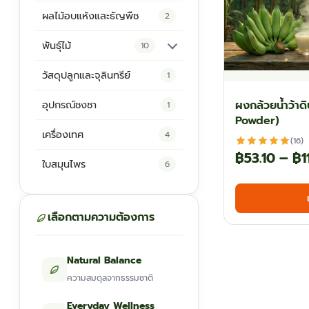
ผลไม้อบแห้งและธัญพืช
2
พันธุ์ไม้
10
ต้นพันธุ์สมุนไพร
5
วัสดุปลูกและจุลินทรีย์
1
ต้นพันธุ์ไม้ป่า
2
ผงกล้วยน้ำว้า
อุปกรณ์ชงชา
1
Powder)
ไม้ดอกไม้ประดับ
4
เครื่องเทศ
4
(16)
฿
53.10
–
฿
1
ใบสมุนไพร
6
เลือกตามความต้องการ
Natural Balance
ความสมดุลจากธรรมชาติ
Everyday Wellness