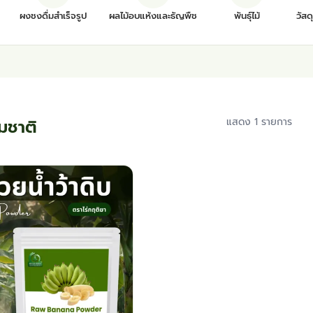
ผงชงดื่มสำเร็จรูป
ผลไม้อบแห้งและธัญพืช
พันธุ์ไม้
วัสด
มชาติ
แสดง 1 รายการ