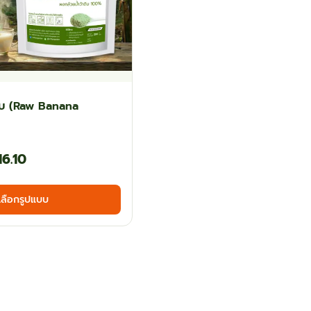
ดิบ (Raw Banana
Price
16.10
range:
This
เลือกรูปแบบ
฿53.10
product
has
through
multiple
฿116.10
variants.
The
options