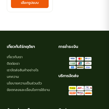
เลือกรูปแบบ
฿35.10
product
has
through
multiple
฿116.10
variants.
The
options
may
เกี่ยวกับไร่กฤติยา
การชำระเงิน
be
chosen
เกี่ยวกับเรา
on
ติดต่อเรา
the
เราจัดส่งสินค้าอย่างไร
product
บริการจัดส่ง
บทความ
page
นโยบายความเป็นส่วนตัว
ข้อตกลงและเงื่อนไขการใช้งาน