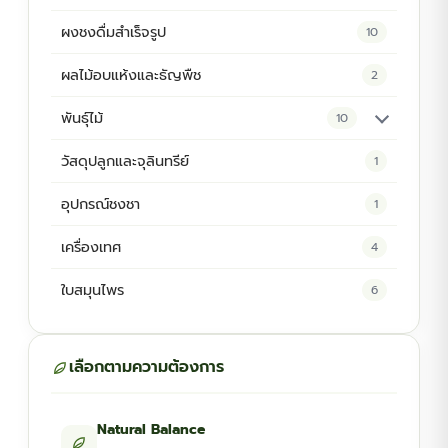
ผงชงดื่มสำเร็จรูป
10
ผลไม้อบแห้งและธัญพืช
2
พันธุ์ไม้
10
ต้นพันธุ์สมุนไพร
5
วัสดุปลูกและจุลินทรีย์
1
ต้นพันธุ์ไม้ป่า
2
อุปกรณ์ชงชา
1
ไม้ดอกไม้ประดับ
4
เครื่องเทศ
4
ใบสมุนไพร
6
เลือกตามความต้องการ
Natural Balance