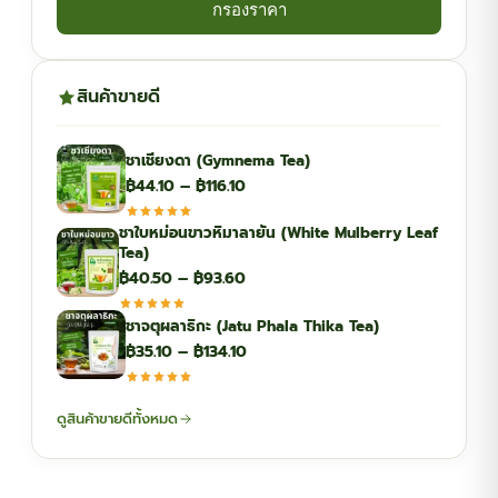
กรองราคา
สินค้าขายดี
ชาเชียงดา (Gymnema Tea)
Price
฿
44.10
–
฿
116.10
range:
ชาใบหม่อนขาวหิมาลายัน (White Mulberry Leaf
฿44.10
Tea)
through
Price
฿
40.50
–
฿
93.60
฿116.10
range:
ชาจตุผลาธิกะ (Jatu Phala Thika Tea)
฿40.50
Price
฿
35.10
–
฿
134.10
through
range:
฿93.60
฿35.10
ดูสินค้าขายดีทั้งหมด
through
฿134.10