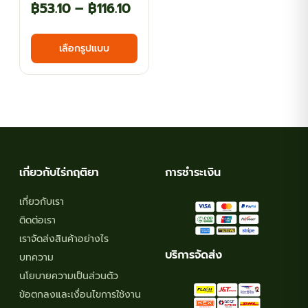
Price
฿
53.10
–
฿
116.10
range:
This
เลือกรูปแบบ
฿53.10
product
has
through
multiple
฿116.10
variants.
The
options
may
เกี่ยวกับไร่กฤติยา
การชำระเงิน
be
chosen
เกี่ยวกับเรา
on
ติดต่อเรา
the
เราจัดส่งสินค้าอย่างไร
product
บริการจัดส่ง
บทความ
page
นโยบายความเป็นส่วนตัว
ข้อตกลงและเงื่อนไขการใช้งาน