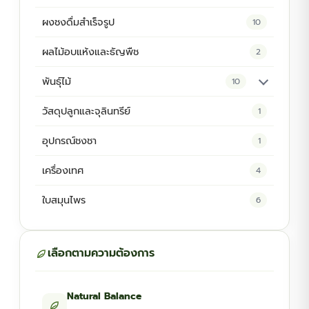
ผงชงดื่มสำเร็จรูป
10
ผลไม้อบแห้งและธัญพืช
2
พันธุ์ไม้
10
ต้นพันธุ์สมุนไพร
5
วัสดุปลูกและจุลินทรีย์
1
ต้นพันธุ์ไม้ป่า
2
อุปกรณ์ชงชา
1
ไม้ดอกไม้ประดับ
4
เครื่องเทศ
4
ใบสมุนไพร
6
เลือกตามความต้องการ
Natural Balance