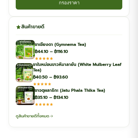
กรองราคา
สินค้าขายดี
ชาเชียงดา (Gymnema Tea)
Price
฿
44.10
–
฿
116.10
range:
ชาใบหม่อนขาวหิมาลายัน (White Mulberry Leaf
฿44.10
Tea)
through
Price
฿
40.50
–
฿
93.60
฿116.10
range:
ชาจตุผลาธิกะ (Jatu Phala Thika Tea)
฿40.50
Price
฿
35.10
–
฿
134.10
through
range:
฿93.60
฿35.10
ดูสินค้าขายดีทั้งหมด
through
฿134.10