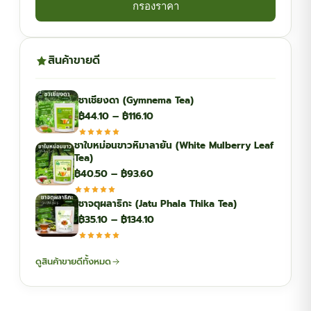
กรองราคา
สินค้าขายดี
ชาเชียงดา (Gymnema Tea)
Price
฿
44.10
–
฿
116.10
range:
ชาใบหม่อนขาวหิมาลายัน (White Mulberry Leaf
฿44.10
Tea)
through
Price
฿
40.50
–
฿
93.60
฿116.10
range:
ชาจตุผลาธิกะ (Jatu Phala Thika Tea)
฿40.50
Price
฿
35.10
–
฿
134.10
through
range:
฿93.60
฿35.10
ดูสินค้าขายดีทั้งหมด
through
฿134.10