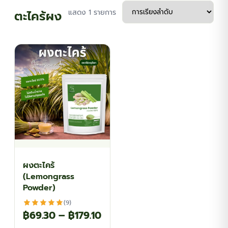
ตะไคร้ผง
แสดง 1 รายการ
ผงตะไคร้
(Lemongrass
Powder)
(9)
Price
฿
69.30
–
฿
179.10