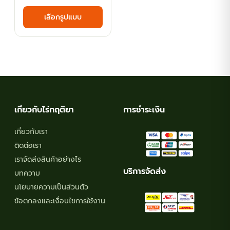
range:
This
เลือกรูปแบบ
฿69.30
product
has
through
multiple
฿179.10
variants.
The
options
may
เกี่ยวกับไร่กฤติยา
การชำระเงิน
be
chosen
เกี่ยวกับเรา
on
ติดต่อเรา
the
เราจัดส่งสินค้าอย่างไร
product
บริการจัดส่ง
บทความ
page
นโยบายความเป็นส่วนตัว
ข้อตกลงและเงื่อนไขการใช้งาน