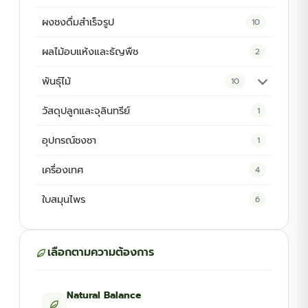
ผงชงดื่มสำเร็จรูป
10
ผลไม้อบแห้งและธัญพืช
2
พันธุ์ไม้
10
ต้นพันธุ์สมุนไพร
5
วัสดุปลูกและจุลินทรีย์
1
ต้นพันธุ์ไม้ป่า
2
อุปกรณ์ชงชา
1
ไม้ดอกไม้ประดับ
4
เครื่องเทศ
4
ใบสมุนไพร
6
เลือกตามความต้องการ
Natural Balance