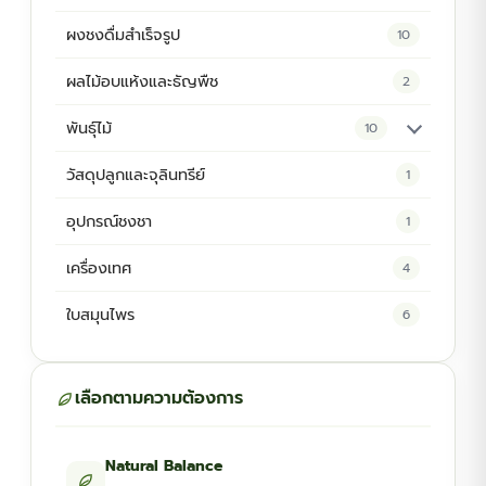
ผงชงดื่มสำเร็จรูป
10
ผลไม้อบแห้งและธัญพืช
2
พันธุ์ไม้
10
ต้นพันธุ์สมุนไพร
5
วัสดุปลูกและจุลินทรีย์
1
ต้นพันธุ์ไม้ป่า
2
อุปกรณ์ชงชา
1
ไม้ดอกไม้ประดับ
4
เครื่องเทศ
4
ใบสมุนไพร
6
เลือกตามความต้องการ
Natural Balance