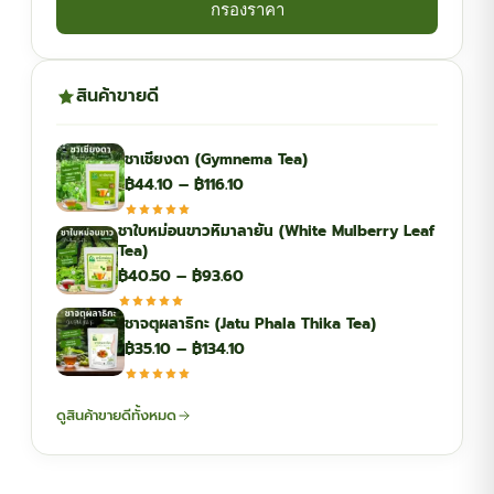
กรองราคา
สินค้าขายดี
ชาเชียงดา (Gymnema Tea)
Price
฿
44.10
–
฿
116.10
range:
ชาใบหม่อนขาวหิมาลายัน (White Mulberry Leaf
฿44.10
Tea)
through
Price
฿
40.50
–
฿
93.60
฿116.10
range:
ชาจตุผลาธิกะ (Jatu Phala Thika Tea)
฿40.50
Price
฿
35.10
–
฿
134.10
through
range:
฿93.60
฿35.10
ดูสินค้าขายดีทั้งหมด
through
฿134.10