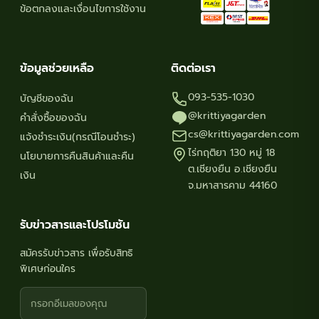
ข้อตกลงและเงื่อนไขการใช้งาน
ข้อมูลช่วยเหลือ
ติดต่อเรา
093-535-1030
บัญชีของฉัน
@krittiyagarden
คำสั่งซื้อของฉัน
cs@krittiyagarden.com
แจ้งชำระเงิน(กรณีโอนชำระ)
ไร่กฤติยา 130 หมู่ 18
นโยบายการคืนสินค้าและคืน
ต.เชียงยืน อ.เชียงยืน
เงิน
จ.มหาสารคาม 44160
รับข่าวสารและโปรโมชัน
สมัครรับข่าวสาร เพื่อรับสิทธิ
พิเศษก่อนใคร