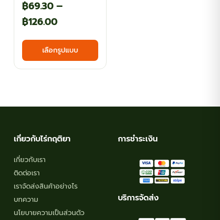
฿
69.30
–
Price
฿
126.00
range:
This
เลือกรูปแบบ
฿69.30
product
has
through
multiple
฿126.00
variants.
The
options
may
เกี่ยวกับไร่กฤติยา
การชำระเงิน
be
chosen
เกี่ยวกับเรา
on
ติดต่อเรา
the
เราจัดส่งสินค้าอย่างไร
product
บริการจัดส่ง
บทความ
page
นโยบายความเป็นส่วนตัว